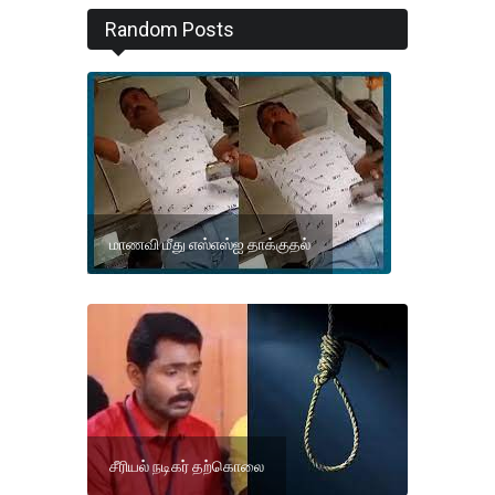
Random Posts
மாணவி மீது எஸ்எஸ்ஐ தாக்குதல்
சீரியல் நடிகர் தற்கொலை