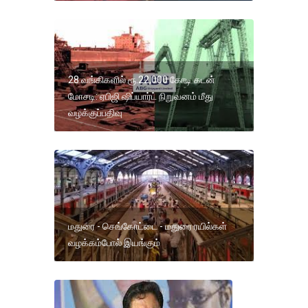
28 வங்கிகளில் ரூ.22,000 கோடி கடன்
மோசடி: ஏபிஜி ஷிப்யார்ட் நிறுவனம் மீது
வழக்குப்பதிவு
மதுரை - செங்கோட்டை - மதுரை ரயில்கள்
வழக்கம்போல் இயங்கும்