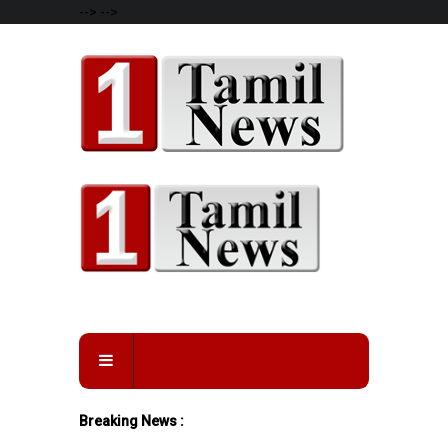
-->
-->
Breaking News :