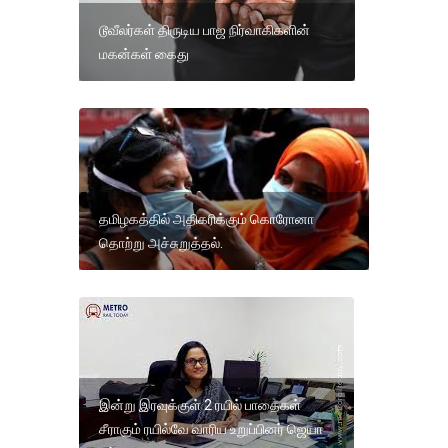
டூவீலர்கள் திருடிய பாஜ நிர்வாகிகளின்
மகன்கள் கைது
தமிழகத்தில் அதிகரிக்கும் கொரோனா
தொற்று அச்சுறுத்தல்.
இன்று இரவுக்குள் 2 ரயில் பாதைகள்
சீராகும் ரயில்வே வாரிய உறுப்பினர் ஜெயா