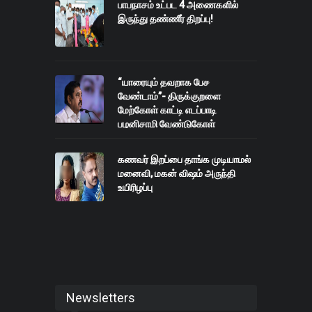
பாபநாசம் உட்பட 4 அணைகளில்
இருந்து தண்ணீர் திறப்பு!
“யாரையும் தவறாக பேச
வேண்டாம்”- திருக்குறளை
மேற்கோள் காட்டி எடப்பாடி
பழனிசாமி வேண்டுகோள்
கணவர் இறப்பை தாங்க முடியாமல்
மனைவி, மகன் விஷம் அருந்தி
உயிரிழப்பு
Newsletters