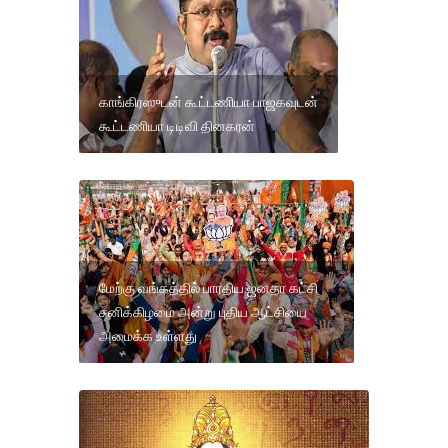
காங்கிரஸுடன் கூட்டணியா பாஜகவுடன்
கூட்டணியா டிடிவி தினகரன்
மேற்கு வங்கத்தில் பாரதிய ஜனதா கட்சி
சனிக்கிழமை அன்று புதிய ஆட்சியை
அமைக்க உள்ளது