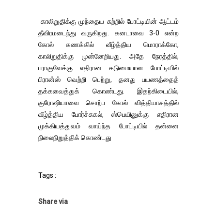
காலிறுதிக்கு முந்தைய சுற்றில் போட்டியின் ஆட்டம்
தீவிரமடைந்து வருகிறது. கனடாவை 3-0 என்ற
கோல் கணக்கில் வீழ்த்திய மொராக்கோ,
காலிறுதிக்கு முன்னேறியது. அதே நேரத்தில்,
பராகுவேக்கு எதிரான கடுமையான போட்டியில்
பிரான்ஸ் வெற்றி பெற்று, தனது பயணத்தைத்
தக்கவைத்துக் கொண்டது. இதற்கிடையில்,
குரோஷியாவை சொற்ப கோல் வித்தியாசத்தில்
வீழ்த்திய போர்ச்சுகல், ஸ்பெயினுக்கு எதிரான
முக்கியத்துவம் வாய்ந்த போட்டியில் தன்னை
நிலைநிறுத்திக் கொண்டது
Tags :
Share via