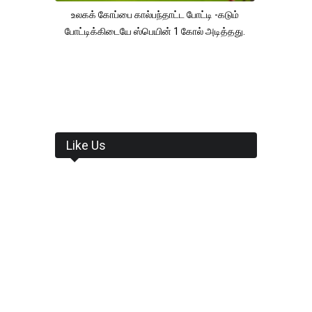
உலகக் கோப்பை கால்பந்தாட்ட போட்டி -கடும்
போட்டிக்கிடையே ஸ்பெயின் 1 கோல் அடித்தது.
Like Us