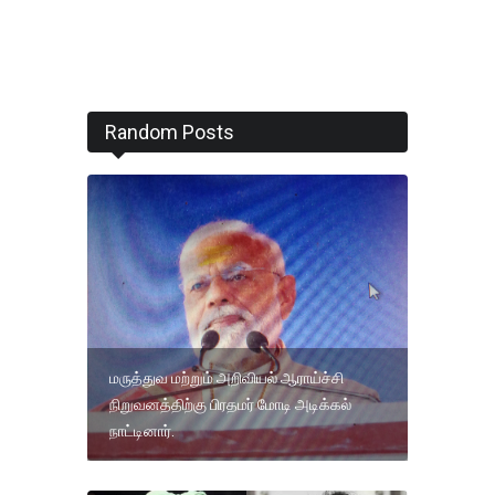
Random Posts
மருத்துவ மற்றும் அறிவியல் ஆராய்ச்சி
நிறுவனத்திற்கு பிரதமர் மோடி அடிக்கல்
நாட்டினார்.