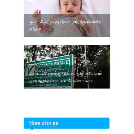
ஓயாமல் அழுத குழந்தை.. அடித்து கொன்ற
தந்தை
கொடநாடு வழக்கு - கனகராஜின் சகோதரர்
தனபாலுக்கு 5 நாட்கள் போலீஸ் காவல்...
More stories