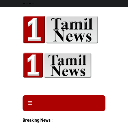
-->
-->
Breaking News :