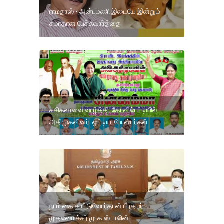
ராமதாஸ் - அன்புமணி இடையே இன்றும்
சமாதான பேச்சுவார்த்தை
சசிகலாவை வாழ்த்தி கோவில்பட்டியில்
அதிமுகவினர் ஒட்டிய போஸ்டர்கள்
நாம் கை காட்டுவோர்தான் பிரதமர் -
முதலமைச்சர் மு.க.ஸ்டாலின்