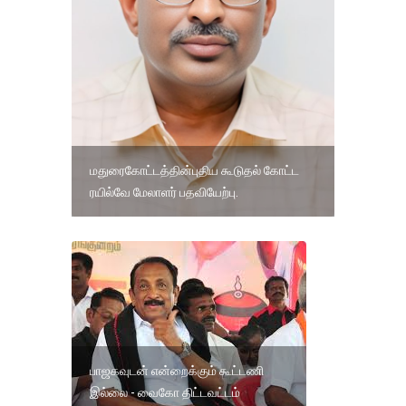
மதுரைகோட்டத்தின்புதிய கூடுதல் கோட்ட
ரயில்வே மேலாளர் பதவியேற்பு.
பாஜகவுடன் என்றைக்கும் கூட்டணி
இல்லை - வைகோ திட்டவட்டம்