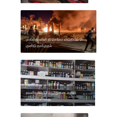
பாகிஸ்தானின் தி செரீனா விடுதியில் வெடி
குண்டு தாக்குதல்
நாமக்கலில் 13 மருந்து கடைகளின்
லைசென்ஸ் ரத்து