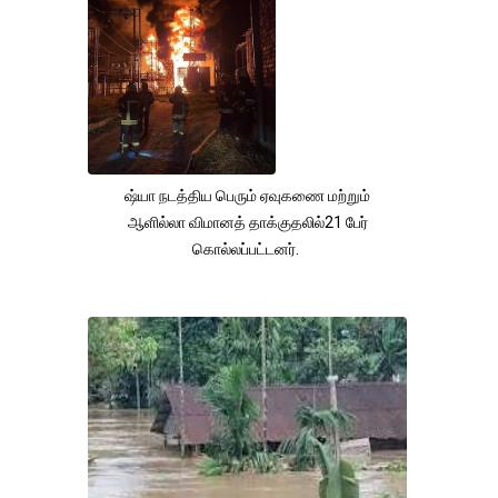
ஷ்யா நடத்திய பெரும் ஏவுகணை மற்றும்
ஆளில்லா விமானத் தாக்குதலில்21 பேர்
கொல்லப்பட்டனர்.