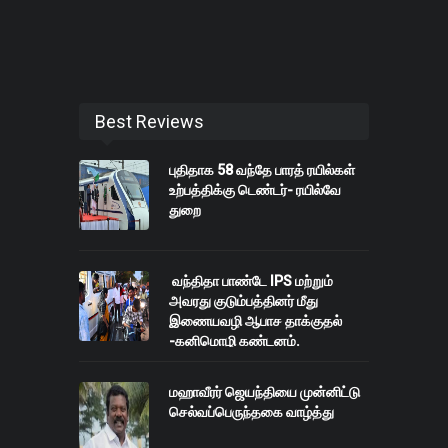
Best Reviews
புதிதாக 58 வந்தே பாரத் ரயில்கள்
உற்பத்திக்கு டெண்டர்- ரயில்வே
துறை
வந்திதா பாண்டே IPS மற்றும்
அவரது குடும்பத்தினர் மீது
இணையவழி ஆபாச தாக்குதல்
-கனிமொழி கண்டனம்.
மஹாவீரர் ஜெயந்தியை முன்னிட்டு
செல்வப்பெருந்தகை வாழ்த்து