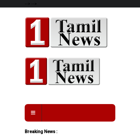
-->
-->
Breaking News :