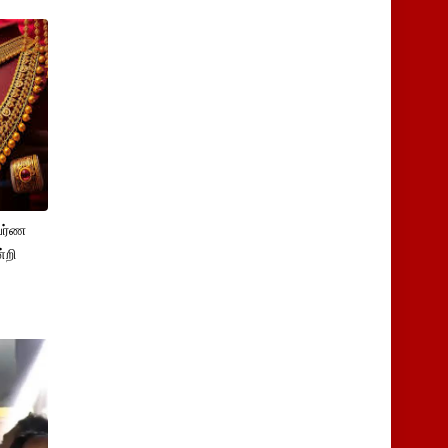
பர்ண
்றி