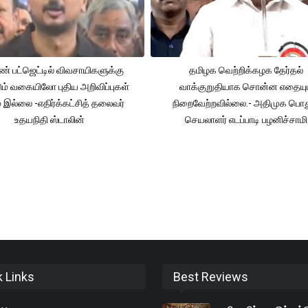
் பட்ஜெட்டில் விவசாயிகளுக்கு
தமிழக வெற்றிக்கழக தேர்தல்
ும் வகையிலோ புதிய அறிவிப்புகள்
வாக்குறுதியாக சொன்ன எதையும
் இல்லை -எதிர்க்கட்சித் தலைவர்
நிறைவேற்றவில்லை.- அதிமுக பொத
உதயநிதி ஸ்டாலின்
செயலாளர் எடப்பாடி பழனிச்சாமி
k Links
Best Reviews