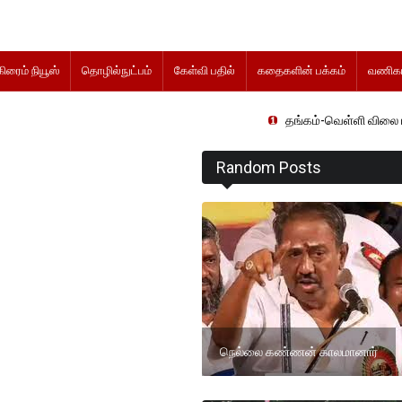
கிரைம் நியூஸ்
தொழில்நுட்பம்
கேள்வி பதில்
கதைகளின் பக்கம்
வணிகம
தங்கம்-வெள்ளி விலை மாற்றமின்றிதொ
Random Posts
நெல்லை கண்ணன் காலமானார்