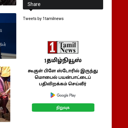
Share
Tweets by 1tamilnews
கி
பர்
கு