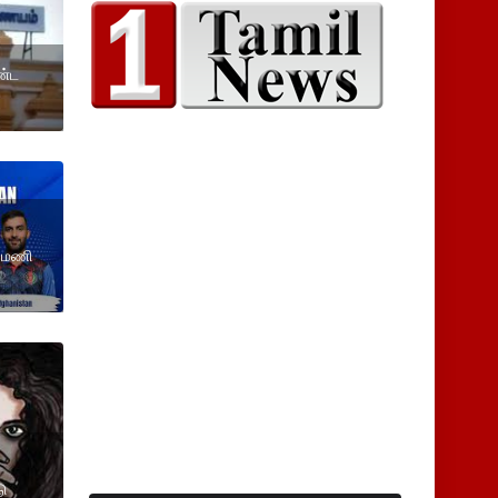
ண்ட
2 மணி
ு