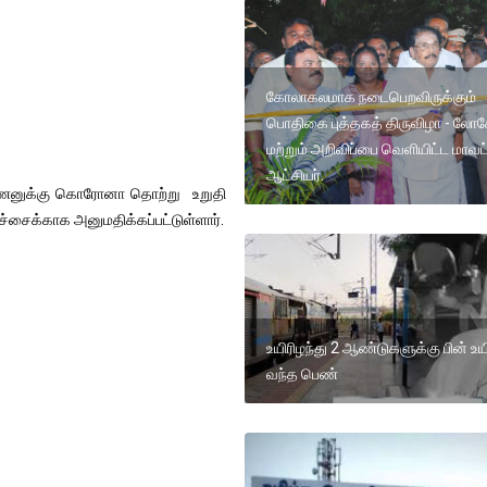
கோலாகலமாக நடைபெறவிருக்கும்
பொதிகை புத்தகத் திருவிழா - லோ
மற்றும் அறிவிப்பை வெளியிட்ட மாவட
ஆட்சியர்.
ருஷ்ணனுக்கு கொரோனா தொற்று உறுதி
ச்சைக்காக அனுமதிக்கப்பட்டுள்ளார்.
உயிரிழந்து 2 ஆண்டுகளுக்கு பின் உய
வந்த பெண்