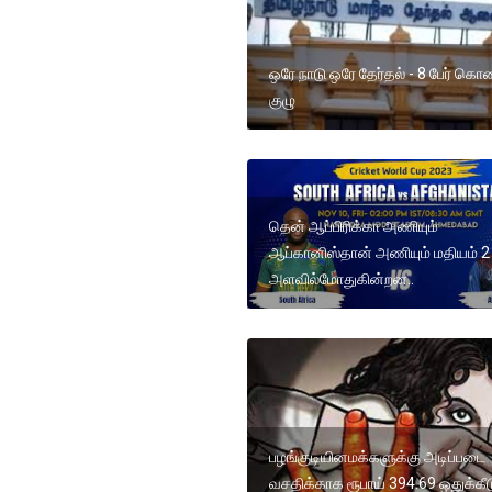
ஒரே நாடு ஒரே தேர்தல் - 8 பேர் கொ
குழு
தென் ஆப்பிரிக்கா அணியும்
ஆப்கானிஸ்தான் அணியும் மதியம் 
அளவில்மோதுகின்றன..
பழங்குடியினமக்களுக்கு அடிப்படை
வசதிக்காக ரூபாய் 394.69 ஒதுக்கீட