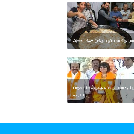
அல்வா கிண்டுகிறார் நிர்மலா சீதாரா
பாஜகவில் இருந்து விலகுகிறார் - திரு
சூர்யா