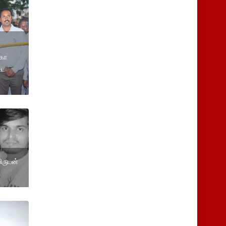
கோ
்ட
ிருடன்