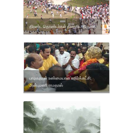
திரண்ட தொண்டர்கள் திணறிய திருச்சி.
பாமகதான் உண்மையான எதிர்க்கட்சி:
அன்புமணி ராமதாஸ்