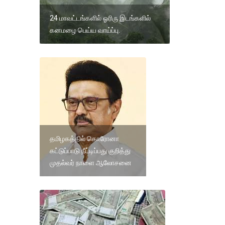
24 மாவட்டங்களில் ஓரிரு இடங்களில்
கனமழை பெய்ய வாய்ப்பு.
தமிழகத்தில் கொரோனா
கட்டுப்பாடு நீட்டிப்பது குறித்து
முதல்வர் நாளை ஆலோசனை