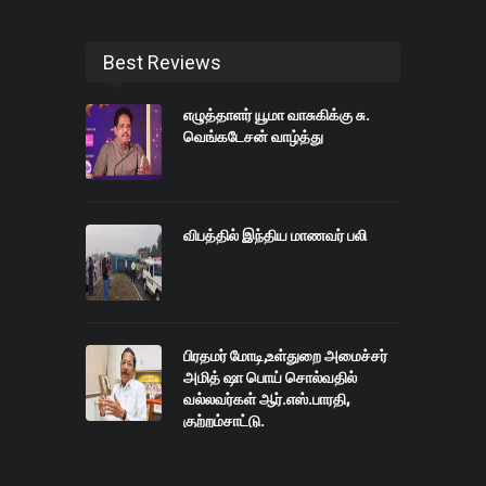
Best Reviews
எழுத்தாளர் யூமா வாசுகிக்கு சு.
வெங்கடேசன் வாழ்த்து
விபத்தில் இந்திய மாணவர் பலி
பிரதமர் மோடி,உள்துறை அமைச்சர்
அமித் ஷா பொய் சொல்வதில்
வல்லவர்கள் ஆர்.எஸ்.பாரதி,
குற்றம்சாட்டு.