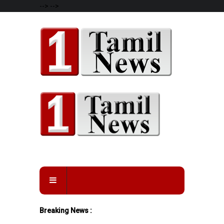
-->
-->
Breaking News :