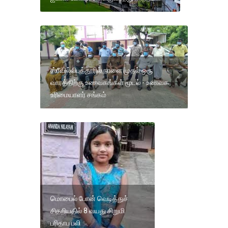
ஸ்ரீவில்லிபுத்தூரில் நாளை முதல் ஒரு
வாரத்திற்கு உணவகங்கள் மூடல் - உணவக
உரிமையாளர் சங்கம்
மொபைல் போன் வெடித்துச்
சிதறியதில் 8 வயது சிறுமி
பரிதாப பலி