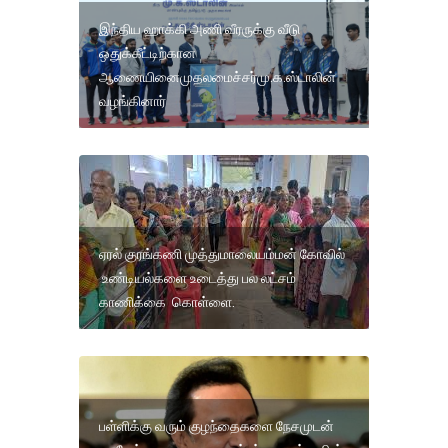
இந்திய ஹாக்கி அணி வீரருக்கு வீடு
ஒதுக்கீட்டிற்கான
ஆணையினைமுதலமைச்சர்மு.க.ஸ்டாலின்
வழங்கினார்
ஏரல் குரங்கணி முத்துமாலையம்மன் கோவில்
உண்டியல்களை உடைத்து பல லட்சம்
காணிக்கை கொள்ளை.
பள்ளிக்கு வரும் குழந்தைகளை நேசமுடன்