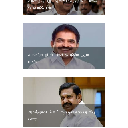
வரவேற்குமாறு முதலமைச்சர் மு.க.ஸ்டாலின்
வேண்டுகோள்...
காங்கிரஸ் நிர்வாகிகள் ஒட்டுமொத்தமாக
ராஜினாமா
அமித்ஷாவிடம் எடப்பாடி பழனிசாமி பரபரப்பு
புகார்