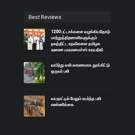
Best Reviews
1200 பட்டாக்களை வழங்கியதோடு
மாற்றுத்திறனாளிகளுக்கும்
நலத்திட்ட உதவிகளை தமிழக
துணை முதலமைச்சர் உதயநிதி
ஸ்டாலின் வழங்கினார்.
வயிற்று வலி காரணமாக தூக்கிட்டு
ஒருவர் பலி
வயநாட்டில் மேலும் உயர்ந்த பலி
எண்ணிக்கை