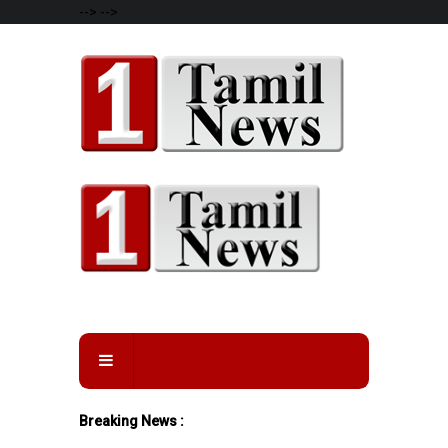
-->
-->
Breaking News :