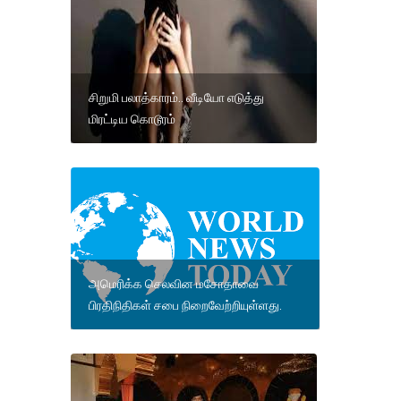
சிறுமி பலாத்காரம்.. வீடியோ எடுத்து
மிரட்டிய கொடூரம்
அமெரிக்க செலவின மசோதாவை
பிரதிநிதிகள் சபை நிறைவேற்றியுள்ளது.