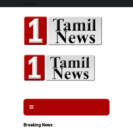
-->
-->
Breaking News :