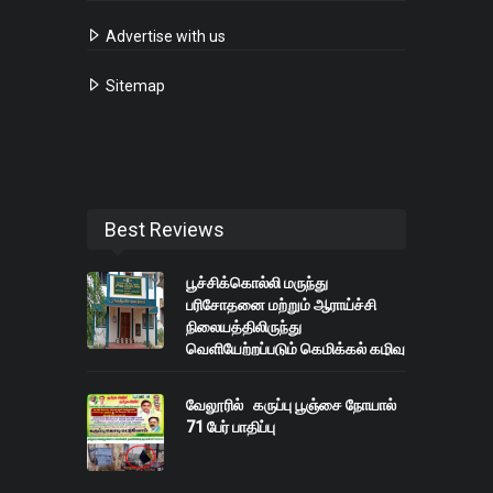
Advertise with us
Sitemap
Best Reviews
பூச்சிக்கொல்லி மருந்து
பரிசோதனை மற்றும் ஆராய்ச்சி
நிலையத்திலிருந்து
வெளியேற்றப்படும் கெமிக்கல் கழிவு
நீர்
வேலூரில் கருப்பு பூஞ்சை நோயால்
71 பேர் பாதிப்பு