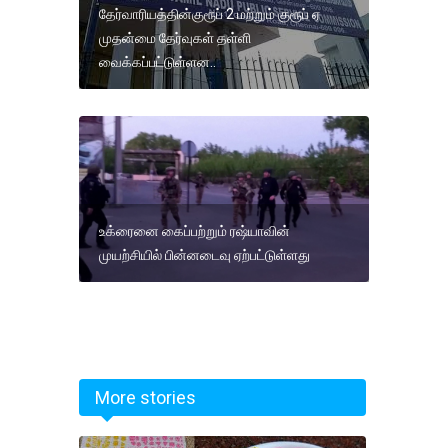
தேர்வாரியத்தின்குரூப் 2 மற்றும் குரூப் ஏ
முதன்மை தேர்வுகள் தள்ளி
வைக்கப்பட்டுள்ளன..
உக்ரைனை கைப்பற்றும் ரஷ்யாவின்
முயற்சியில் பின்னடைவு ஏற்பட்டுள்ளது
More stories