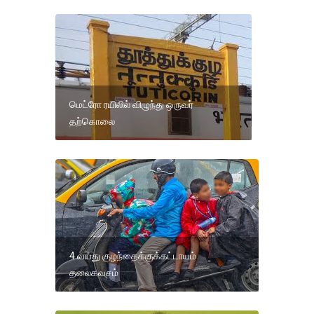
மெட்ரோ ரயிலில் விழுந்து ஒருவர்
தற்கொலை
4 வயது குழந்தைக்குக்கட்டாயம்
தலைகவசம்