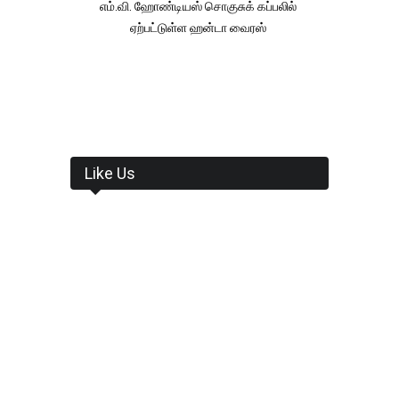
எம்.வி. ஹோண்டியஸ் சொகுசுக் கப்பலில்
ஏற்பட்டுள்ள ஹன்டா வைரஸ்
Like Us