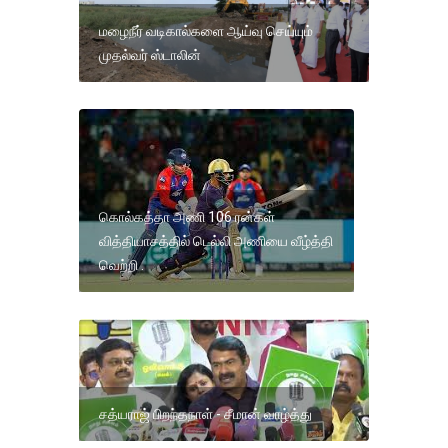
மழைநீர் வடிகால்களை ஆய்வு செய்யும்
முதல்வர் ஸ்டாலின்
கொல்கத்தா அணி 106 ரன்கள்
வித்தியாசத்தில் டெல்லி அணியை வீழ்த்தி
வெற்றி .
சத்யராஜ் பிறந்தநாள் - சீமான் வாழ்த்து