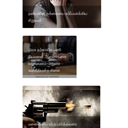
நண்பனின் தங்கையை கர்ப்பமாக்கிய
சிறுவன்
அரசு தற்காலிக பணி
நியமனை ஆணைகளை
வழங்கலாம்- மதுரை
உயர்நீதிமன்ற கிளை
மனைவியை உற்று பார்த்தவரை