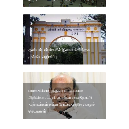
தனியார் பள்ளிகளில் இலவச சேர்க்கை:
முக்கிய அறிவிப்பு
பாமக-வில் மருத்துவர் ராமதாஸால்
அறிவிக்கபட்ட நிர்வாகிகள் நல்ல நோட்டு
-மற்றவர்கள் கள்ள நோட்டு-மாநில பொதுச்
செயலாளர்