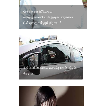
தேர்தலுக்குப்பிந்தைய
கருத்துக்கணிப்பு..அதிமுக,பாஜகவை
பின்னுக்கு தள்ளும் திமுக...?
கார் கண்ணாடியை உடைத்து ரூ.5 லட்சம்
திருட்டு