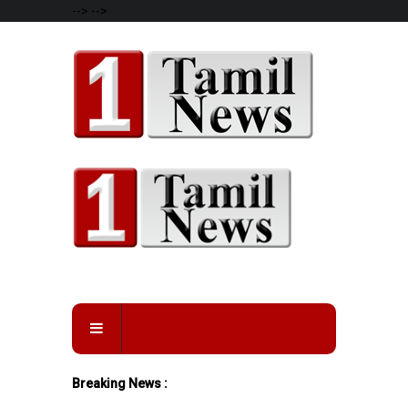
-->
-->
Breaking News :