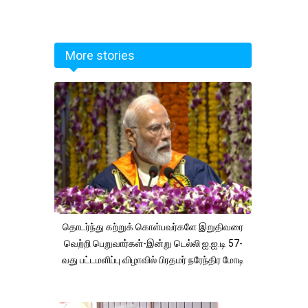
More stories
தொடர்ந்து கற்றுக் கொள்பவர்களே இறுதிவரை
வெற்றி பெறுவார்கள்-இன்று டெல்லி ஐ.ஐ.டி 57-
வது பட்டமளிப்பு விழாவில் பிரதமர் நரேந்திர மோடி