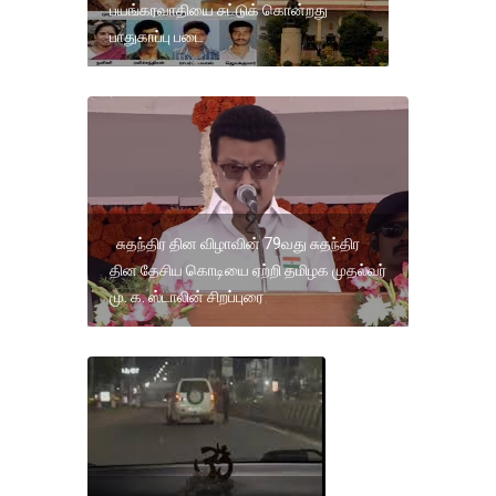
பயங்கரவாதியை சுட்டுக் கொன்றது
பாதுகாப்பு படை
சுதந்திர தின விழாவின் 79வது சுதந்திர
தின தேசிய கொடியை ஏற்றி தமிழக முதல்வர்
மு. க. ஸ்டாலின் சிறப்புரை