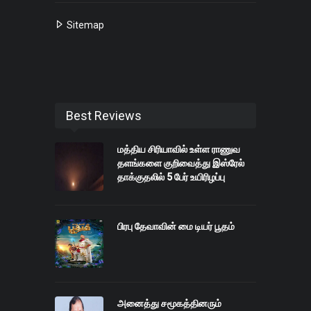
Sitemap
Best Reviews
மத்திய சிரியாவில் உள்ள ராணுவ
தளங்களை குறிவைத்து இஸ்ரேல்
தாக்குதலில் 5 பேர் உயிரிழப்பு
பிரபு தேவாவின் மை டியர் பூதம்
அனைத்து சமூகத்தினரும்