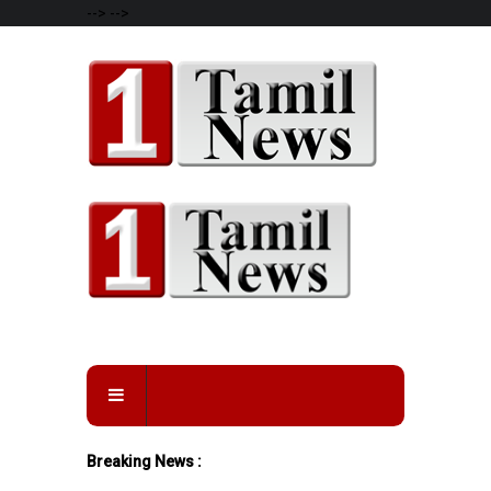
-->
-->
Breaking News :