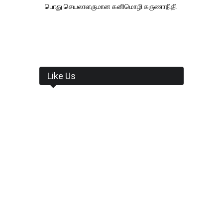
பொது செயலாளருமான கனிமொழி கருணாநிதி
Like Us