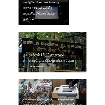
ஈசிஆரில் பெண்கள் சென்ற
காரை விரட்டிச் சென்ற
வழக்கில் 3 பேரை பிடிக்க
தனிப்படை..
தமிழகத்தில் 18, 19 தேதிகளில்
கனமழைக்கு வாய்ப்பு-வானிலை ஆய்வு
மையம் தகவல்.
வங்கதேசத்தில் இன்று 13 வது தேர்தல்
காலை ஏழு முப்பது மணி முதல் வாக்குப்பதிவு