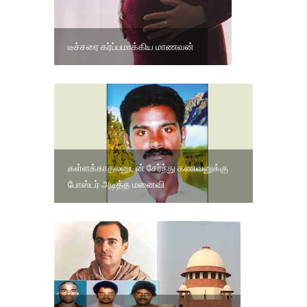
டீச்சரை கர்ப்பமாக்கிய மாணவன்
கள்ளக்காதலனுடன் சேர்ந்து கணவனுக்கு
போஸ்டர் அடித்த மனைவி