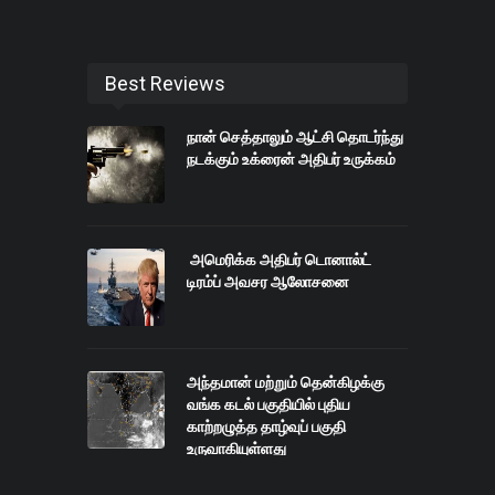
Best Reviews
நான் செத்தாலும் ஆட்சி தொடர்ந்து
நடக்கும் உக்ரைன் அதிபர் உருக்கம்
அமெரிக்க அதிபர் டொனால்ட்
டிரம்ப் அவசர ஆலோசனை
அந்தமான் மற்றும் தென்கிழக்கு
வங்க கடல் பகுதியில் புதிய
காற்றழுத்த தாழ்வுப் பகுதி
உருவாகியுள்ளது