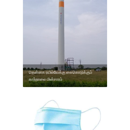
தென்னக ரயில்வேக்கு கைகொடுக்கும்
காற்றாலை மின்சாரம்