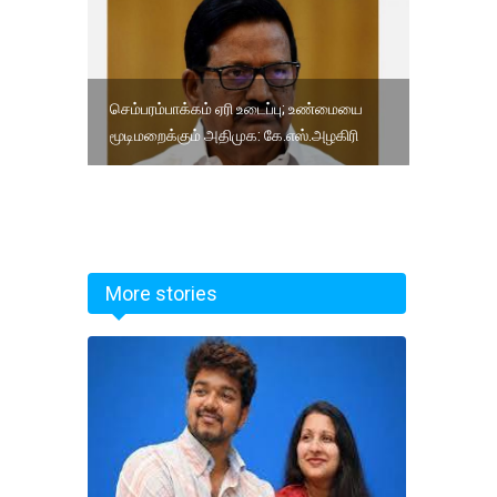
செம்பரம்பாக்கம் ஏரி உடைப்பு; உண்மையை
மூடிமறைக்கும் அதிமுக: கே.எஸ்.அழகிரி
More stories