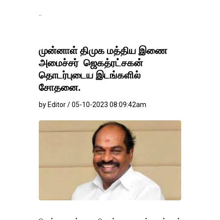
தங்கம்-வெள்ளி விலை 
முன்னாள் திமுக மத்திய இணை
அமைச்சர் ஜெகத்ரட்சகன்
தொடர்புடைய இடங்களில்
சோதனை.
by Editor / 05-10-2023 08:09:42am