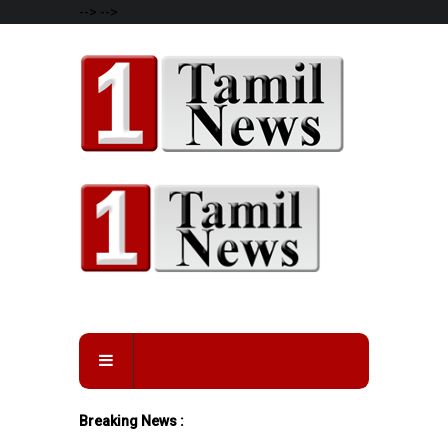
-->
-->
Breaking News :