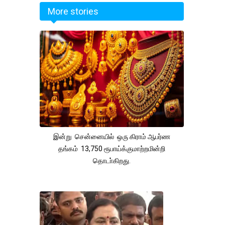
More stories
இன்று சென்னையில் ஒரு கிராம் ஆபர்ண
தங்கம் 13,750 ரூபாய்க்குமாற்றமின்றி
தொடா்கிறது.