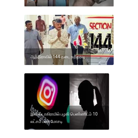
ஆந்திராவில் 144 தடை உத்தரவு
இன்ஸ்டாகிராமில் பழகி பெண்ணிடம் 10
லட்சம் பண மோசடி