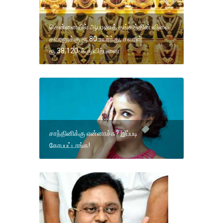
சென்னையில் ஆபரணத் தங்கத்தின் விலை
சவரனுக்கு ரூ.80 உயர்ந்து, சவரன்
ரூ.38,120-க்கு விற்பனை
சாந்தினிக்கு என்னாச்சு? இப்படி
கோபபட்டாங்க!