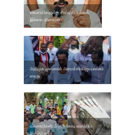
விவசாயிகளுக்கு சிறப்பு திட்டங்கள்
இல்லை: தினகரன்
அதிமுக முன்னாள் அமைச்சர் விஜயபாஸ்கர்
கைது
விவசாயிகளிடம் ரூ.1 கோடி ஏமாற்றிய
இளம்பெண்