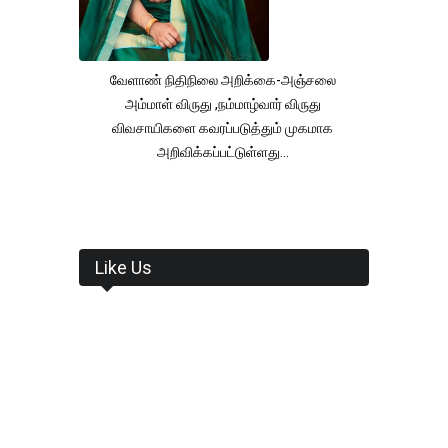
வேளாண் நிதிநிலை அறிக்கை-அஞ்சலை
அம்மாள் விருது ,நம்மாழ்வார் விருது
விவசாயிகளை கவரப்படுத்தும் முகமாக
அறிவிக்கப்பட்டுள்ளது...
Like Us