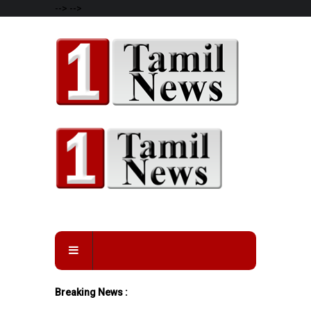
-->
-->
Breaking News :