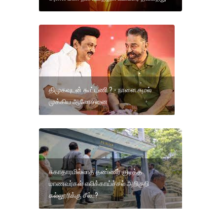
திமுகவுடன் கூட்டணி ? - நாளை கமல்
முக்கிய ஆலோசனை
சுகாதாரமில்லாத தண்ணீர் குடித்த
மாணவர்கள் எலிக்காய்ச்சல் அறிகுறி
கல்லூரிக்கு சீல்..?