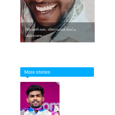
பிரியாணி கடை உரிமையாளர் வெட்டி
படுகொலை
More stories