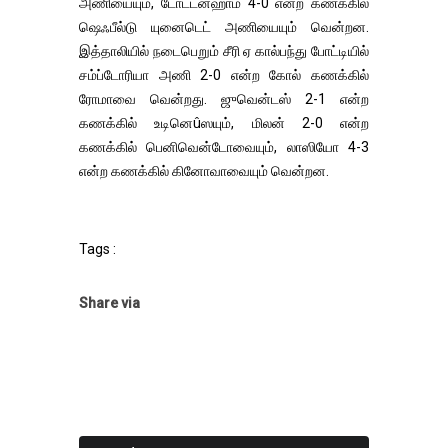
அணியையும், டோட்டன்ஹாம் 4-0 என்ற கணக்கில்
ஷெஃபீல்டு யுனைடெட் அணியையும் வென்றன.
இத்தாலியில் நடைபெறும் சீரி ஏ கால்பந்து போட்டியில்
சம்ப்டோரியா அணி 2-0 என்ற கோல் கணக்கில்
ரோமாவை வென்றது. ஜுவென்டஸ் 2-1 என்ற
கணக்கில் உடினெûஸயும், மிலன் 2-0 என்ற
கணக்கில் பெனிவென்டோவையும், லாஸியோ 4-3
என்ற கணக்கில் கினோவாவையும் வென்றன.
Tags :
Share via