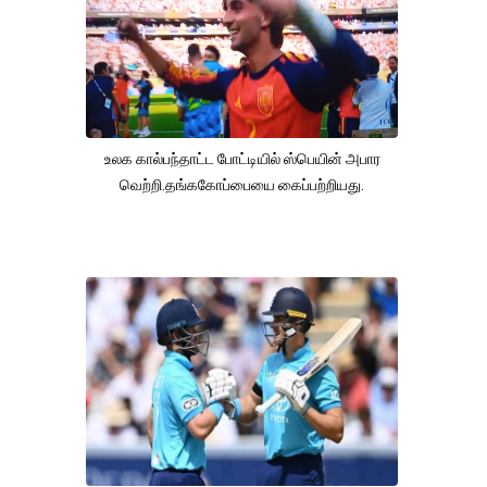
உலக கால்பந்தாட்ட போட்டியில் ஸ்பெயின் அபார
வெற்றி.தங்ககோப்பையை கைப்பற்றியது.