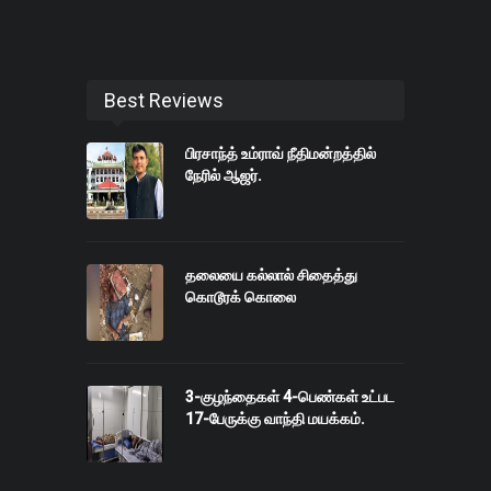
Best Reviews
பிரசாந்த் உம்ராவ் நீதிமன்றத்தில்
நேரில் ஆஜர்.
தலையை கல்லால் சிதைத்து
கொடூரக் கொலை
3-குழந்தைகள் 4-பெண்கள் உட்பட
17-பேருக்கு வாந்தி மயக்கம்.