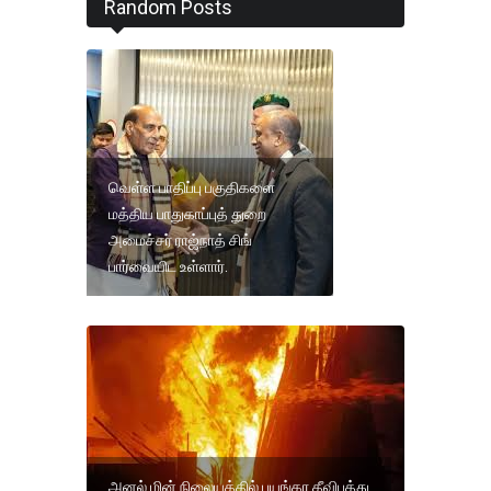
Random Posts
வெள்ள பாதிப்பு பகுதிகளை
மத்திய பாதுகாப்புத் துறை
அமைச்சர் ராஜ்நாத் சிங்
பார்வையிட உள்ளார்.
அனல் மின் நிலையத்தில் பயங்கர தீவிபத்து