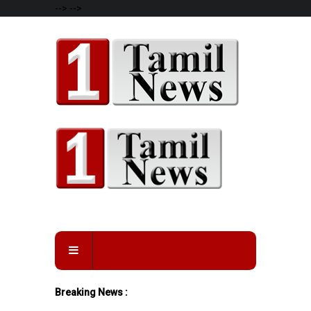
-->
-->
Breaking News :