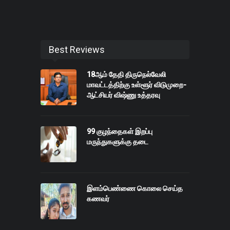
Best Reviews
18ஆம் தேதி திருநெல்வேலி
மாவட்டத்திற்கு உள்ளூர் விடுமுறை-
ஆட்சியர் விஷ்ணு உத்தரவு
99 குழந்தைகள் இறப்பு
மருந்துகளுக்கு தடை
இளம்பெண்ணை கொலை செய்த
கணவர்