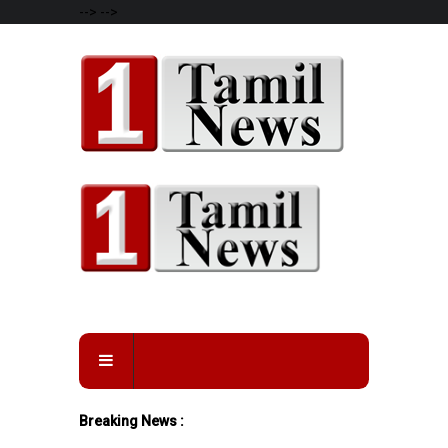
-->
-->
Breaking News :