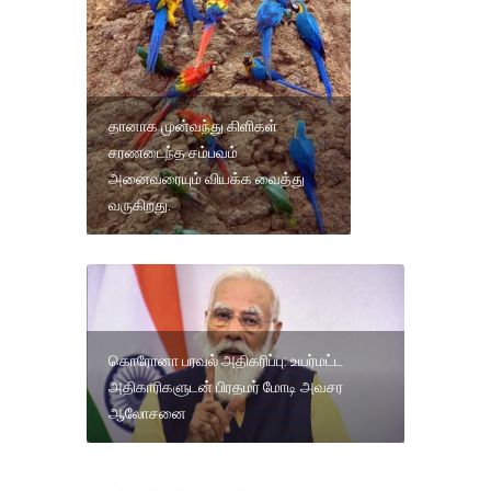
தானாக முன்வந்து கிளிகள்
சரணடைந்த சம்பவம்
அனைவரையும் வியக்க வைத்து
வருகிறது.
கொரோனா பரவல் அதிகரிப்பு: உயர்மட்ட
அதிகாரிகளுடன் பிரதமர் மோடி அவசர
ஆலோசனை