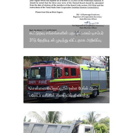
கூட்டுறவு சங்கங்களின் பதவிக்காலம் டிசம்பர்
31ந் தேதியுடன் முடிந்து விட்டதாக அறிவிப்பு.
சென்னை மயிலாப்பூரில் உள்ள பேங்க் ஆஃப்
பரோடா வங்கிக் கிளையில் தீ விபத்து