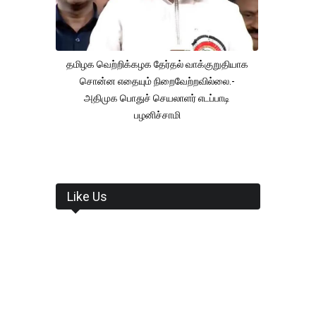
தமிழக வெற்றிக்கழக தேர்தல் வாக்குறுதியாக
சொன்ன எதையும் நிறைவேற்றவில்லை.-
அதிமுக பொதுச் செயலாளர் எடப்பாடி
பழனிச்சாமி
Like Us