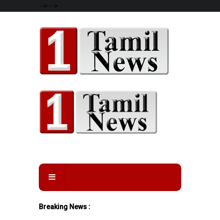
-->
-->
Breaking News :