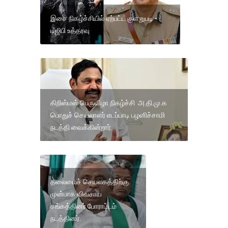
இசை நிகழ்ச்சியில் ஏற்பட்ட குளறுபடி -
டிஜிபி உத்தரவு
கிறிஸ்மஸ் பெருவிழா நிகழ்ச்சி அ.தி.மு.க
பொதுச் செயலாளர் எடப்பாடி பழனிச்சாமி
நடத்தி வைக்கின்றார்.
தலைமைச் செயலகத்திற்கு
முன்பாக விவசாய
சங்கத்தினர் போராட்டம்
நடத்தினர்.