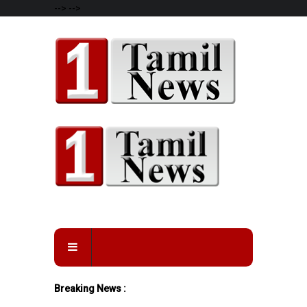
-->
-->
Breaking News :