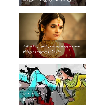
அகற்றிய காவல்துறை- 31பேர் கைது.
அதிர்ச்சியூட்டும் ஆபரண தங்கத்தின் விலை-
இன்று சவரனுக்கு 640 உயர்வு.
நண்பரை காட்டுக்குள் கொன்று புதைத்த
இளைஞர்