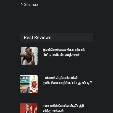
Sitemap
Best Reviews
இளம்பெண்ணை கோடாரியால்
மிரட்டி பாலியல் பலாத்காரம்
டாஸ்மாக் அதிகாரிகளின்
தனியுரிமை பாதிக்கப்பட்டது எப்படி?
கனடாவில் வெயிலால் தீப்பற்றி
எரிந்த மரங்கள்