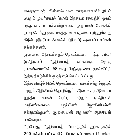
ஹைதராபாத்: கின்னஸ் உலக சாதனைகளில் இடம்
பெறும் முயற்சியில், 'கிரீன் இந்தியா சேலஞ்ச்' மூலம்
பத்து லட்சம் மரக்கன்றுகளை ஒரு மணி நேரத்தில்
நடவு செய்து ஒரு மகத்தான சாதனை புரிந்துள்ளது
கிரீன் இந்தியா சேலஞ்ச் (ஜிஐசி) அமைப்பாளர்கள்
சங்கத்தினர்.
முன்னாள் அமைச்சரும், தெலங்கானா ராஷ்டிர சமிதி
(டிஆர்எஸ்) ஆதிலாபாத் எம்.எல்.ஏ. ஜோகு
ராமண்ணாவின் 58-வது பிறந்தநாளை முன்னிட்டு
இந்த நிகழ்ச்சிக்கு ஏற்பாடு செய்யப்பட்டது.
இந்த நிகழ்ச்சியில் தெலங்கானா வனச்சுற்றுச்சூழல்
மற்றும் அறிவியல் தொழில்நுட்ப அமைச்சர் அலோலா
இந்திர கரண் ரெட்டி மற்றும் டி.ஆர்.எஸ்
மாநிலங்களவை உறுப்பினர் ஜோகினிபள்ளி
சந்தோஷ்குமார், ஜி.ஐ.சி.யின் நிறுவனர் ஆகியோர்
பங்கேற்றனர்.
அப்போது, ​​ஆதிலாபாத் கிராமத்தின் துர்காநகரில்
200 ஏக்கர் பரப்பளவில் மியாவாகி முறையில் ஐந்து