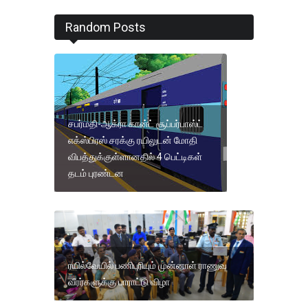
Random Posts
சபர்மதி-ஆக்ரா கான்ட் சூப்பர்பாஸ்ட்
எக்ஸ்பிரஸ் சரக்கு ரயிலுடன் மோதி
விபத்துக்குள்ளானதில் 4 பெட்டிகள்
தடம் புரண்டன
ரயில்வேயில் பணிபுரியும் முன்னாள் ராணுவ
வீரர்களுக்கு பாராட்டு விழா