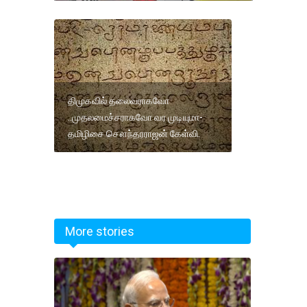
திமுகவில் தலைவராகவோ
..முதலமைச்சராகவோ வர முடியுமா-
தமிழிசை சௌந்தரராஜன் கேள்வி.
More stories