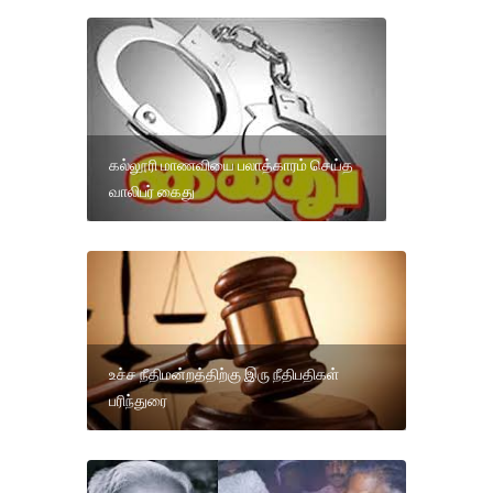
கல்லூரி மாணவியை பலாத்காரம் செய்த
வாலிபர் கைது
உச்ச நீதிமன்றத்திற்கு இரு நீதிபதிகள்
பரிந்துரை