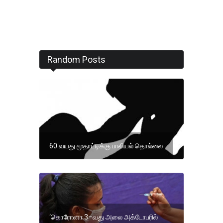
Random Posts
60 வயது மூதாட்டிக்கு பாலியல் தொல்லை
‘கொரோனா 3–வது அலை அக்டோபரில்