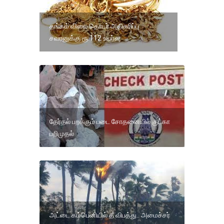
தங்கம் விலை தொடர் அதிகரிப்பு
சவரனுக்கு ரூ.112 உயர்வு
தேர்தல் பறக்கும் படை சோதனையில் குட்கா
பறிமுதல்
அட்டை கம்பெனியில் தீ விபத்து.. அமைச்சர்