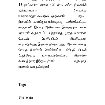
18 நாட்களாக வலை வீசி தேடி வந்த நிலையில்
தனிப்படைகள் அமைத்து
கேரளா,கர்நாடக,மாநிலப்பகுதிகளில் தேடிய
நிலையில் காவல்துறையினருக்கு தண்ணிகாட்டிய
குற்றவாளி இன்று அதிகாலை இலத்தூரில் பணம்
உறவினர் ஒருவரிடம் வந்தபோது மூத்த மகனான
மோகன் போலீசாரிடம் சிக்கியதாக
கூறப்படுகிறது.இதனைத்தொடர்ந்து அவரை கைது
செய்த போலீசார் செங்கோட்டை நீதிபதி வீட்டில்
ஆஜர்செய்து பாளையங்கோட்டை சிறையில்
அடைத்தனர்.இந்தவழக்கில் மற்றொரு
நபரைதேடிவருகின்றனர்.
Tags :
Share via