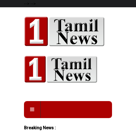
-->
-->
Breaking News :