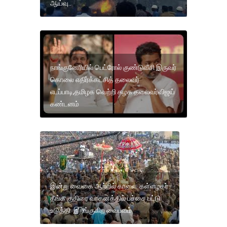
ஆய்வு..
நாங்குனேரியில் பெட்ரோல் குண்டுவீசி இருவர்
கொலை எதிர்க்கட்சித் தலைவர்
எடப்பாடி,தமிழக வெற்றி கழக தலைவர்விஜய்
கண்டனம்
இன்று வைகை ஆற்றில் காலை. கள்ளழகர்
தங்க குதிரை வாகனத்தில் பச்சை பட்டு
உடுத்தி இறங்குகிற வைபவம்