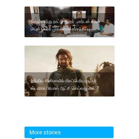
நெதர்லாந்து நாட்டு தூதர் . மார்டன் வான்
டென் பெர்க் முதலமைச்சர்சந்திப்பு
இந்திய சினிமாவில் மிகப்பெரிய சூப்பர்
ஸ்டாராக பிரபாஸ் ஆட்சி செய்வது ஏன்..?
More stories