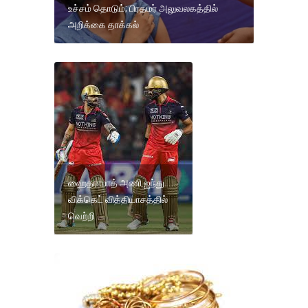
உச்சம் தொடும்; பிரதமர் அலுவலகத்தில்
அறிக்கை தாக்கல்
ஹைதராபாத் அணி ஐந்து
விக்கெட் வித்தியாசத்தில்
வெற்றி