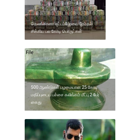
தெலங்கானா சட்டப்பேரவை தேர்தல்:
சிக்கிய பல கோடி பொருட்கள்
500 ஆண்டுகள் பழமையான 25 கோடி
மதிப்புடைய பச்சை கலிங்கம் மீட்பு 2 பேர்
கைது