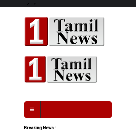
-->
-->
Breaking News :