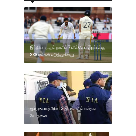
இந்தியா முதல் நாளில் 7 விக்கெட் இழப்புக்கு
338 ரன்கள் எடுத்துள்ளது
ஜம்மு-காஷ்மீரில் 12 இடங்களில் என்ஐஏ
சோதனை