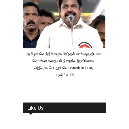
தமிழக வெற்றிக்கழக தேர்தல் வாக்குறுதியாக
சொன்ன எதையும் நிறைவேற்றவில்லை.-
அதிமுக பொதுச் செயலாளர் எடப்பாடி
பழனிச்சாமி
Like Us