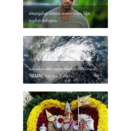
விஷாலுக்கு எதிராக லைகா தொடர்ந்த
வழக்கு தள்ளுபடி
வங்கக்கடலில் உருவாகிவுள்ள தீவிரப் புயல்:
‘REMAL’ என பெயர் வைப்பு