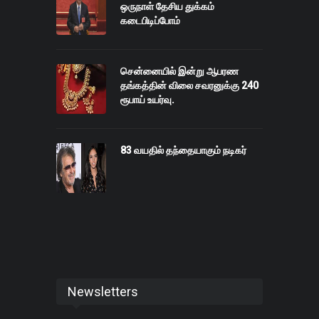
ஒருநாள் தேசிய துக்கம்
கடைபிடிப்போம்
சென்னையில் இன்று ஆபரண
தங்கத்தின் விலை சவரனுக்கு 240
ரூபாய் உயர்வு.
83 வயதில் தந்தையாகும் நடிகர்
Newsletters