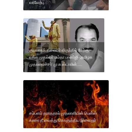
வரவேற்பு.
குடியரசுத் தலைவர் விருந்தில் மேற்கு
வங்க முதல்வர் மம்தா பானர்ஜி-,தமிழக
முதலமைச்சா் மு.க.ஸ்டாலின்......
சம்பளம் தராததால் முதலாளியின் பென்ஸ்
காரை தீ வைத்து கொளுத்திய இளைஞர்