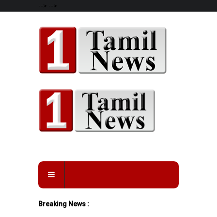
-->
-->
Breaking News :