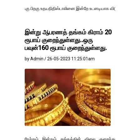
கு பிறகு உதயநிதிஸ்டாலினை இன்றே உடனடியாக விடுவிக்கப்பட வேண்.
எதிர
இன்று ஆபரணத் தங்கம் கிராம் 20
ரூபாய் குறைந்துள்ளது..ஒரு
பவுன்160 ரூபாய் குறைந்துள்ளது.
by Admin / 26-05-2023 11:25:01am
நேற்றும் இன்றும் தங்கத்தின் விலை குறைந்து