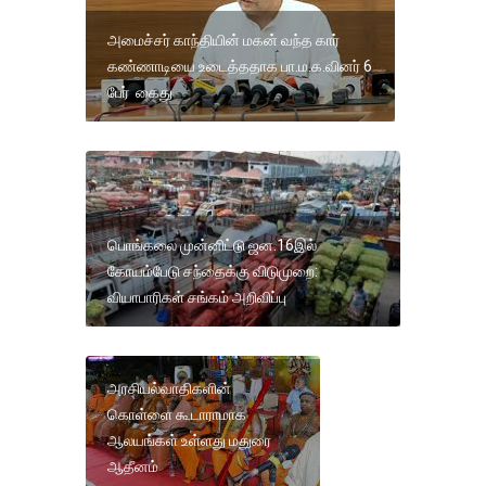
அமைச்சர் காந்தியின் மகன் வந்த கார்
கண்ணாடியை உடைத்ததாக பா.ம.க.வினர் 6
பேர் கைது
பொங்கலை முன்னிட்டு ஜன.16இல்
கோயம்பேடு சந்தைக்கு விடுமுறை:
வியாபாரிகள் சங்கம் அறிவிப்பு
அரசியல்வாதிகளின்
கொள்ளை கூடாராமாக
ஆலயங்கள் உள்ளது மதுரை
ஆதீனம்