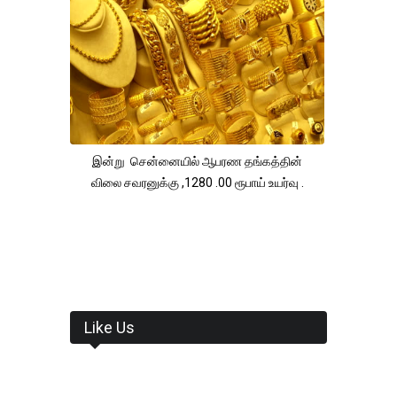
இன்று சென்னையில் ஆபரண தங்கத்தின்
விலை சவரனுக்கு ,1280 .00 ரூபாய் உயர்வு .
Like Us