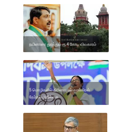
நயினாரை துரத்தும் ரூ.4 கோடி விவகாரம்
5 மொழிகளில் திரிணாமுல் காங்கிரஸ்
தேர்தல் அறிக்கை