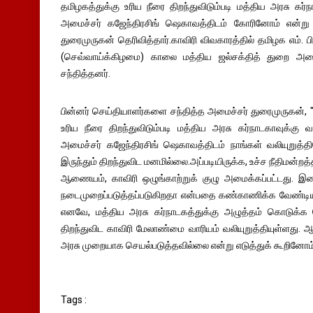
தமிழகத்துக்கு உரிய நீரை திறந்துவிடும்படி மத்திய அரசு கர்ந
அமைச்சர் கஜேந்திரசிங் ஷெகாவத்திடம் கோரினோம் என்று
துரைமுருகன் தெரிவித்தார்.காவிரி விவகாரத்தில் தமிழக எம். ப
(செவ்வாய்க்கிழமை) காலை மத்திய ஜல்சக்தித் துறை அம
சந்தித்தனர்.
பின்னர் செய்தியாளர்களை சந்தித்த அமைச்சர் துரைமுருகன், "
உரிய நீரை திறந்துவிடும்படி மத்திய அரசு கர்நாடகாவுக்கு 
அமைச்சர் கஜேந்திரசிங் ஷெகாவத்திடம் நாங்கள் வலியுறுத்த
இருந்தும் திறந்துவிட மனமில்லை.அப்படியிருக்க, உச்ச நீதிமன்றத
ஆணையம், காவிரி ஒழுங்காற்றுக் குழு அமைக்கப்பட்டது. இவை
நடைமுறைப்படுத்தப்படுகிறதா என்பதை கண்காணிக்க வேண்டிய ப
எனவே, மத்திய அரசு கர்நாடகத்துக்கு அழுத்தம் கொடுக்க
திறந்துவிட காவிரி மேலாண்மை வாரியம் வலியுறுத்தியுள்ளது
அரசு முறையாக செயல்படுத்தவில்லை என்று எடுத்துக் கூறினோம். 
Tags :