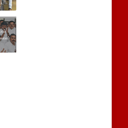
பு
ாய்
யலாளர்