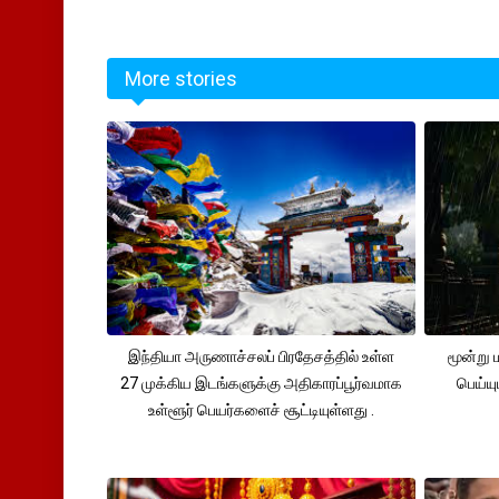
More stories
இந்தியா அருணாச்சலப் பிரதேசத்தில் உள்ள
மூன்று
27 முக்கிய இடங்களுக்கு அதிகாரப்பூர்வமாக
பெய்ய
உள்ளூர் பெயர்களைச் சூட்டியுள்ளது .