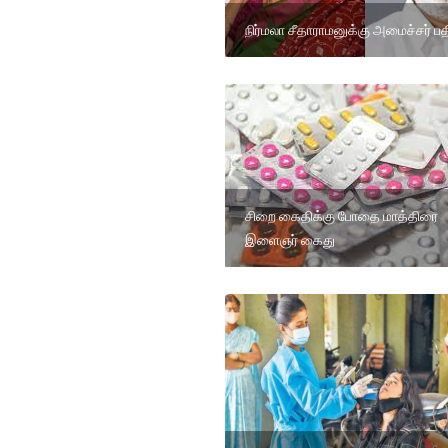
நிர்மலா சீதாராமனுக்கு அமைச்சர் பத
சிறை கைதிக்கு போதை மாத்திரை
இளைஞர் கைது