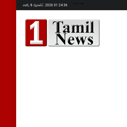
-->
-->
சனி,
8 ஆகஸ்ட் 2026 01:24:37