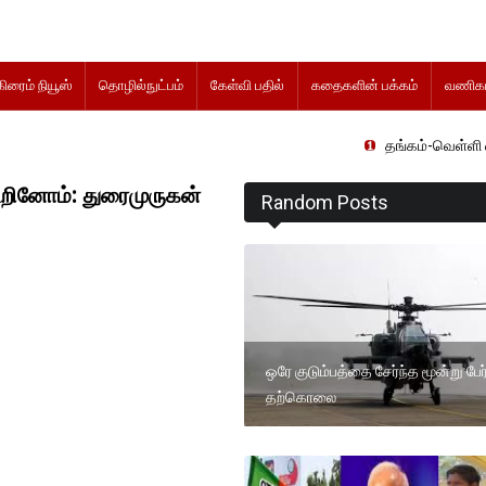
கிரைம் நியூஸ்
தொழில்நுட்பம்
கேள்வி பதில்
கதைகளின் பக்கம்
வணிகம
தங்கம்-வெள்ளி விலை மாற்றமின்
கூறினோம்: துரைமுருகன்
Random Posts
ஒரே குடும்பத்தை சேர்ந்த மூன்று பேர
தற்கொலை