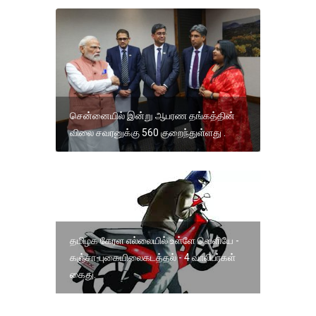
சென்னையில் இன்று ஆபரண தங்கத்தின்
விலை சவரனுக்கு 560 குறைந்துள்ளது .
தமிழக கேரள எல்லையில் உள்ளே வெளியே -
கஞ்சா-புகையிலைகடத்தல் - 4 வாலிபர்கள்
கைது.