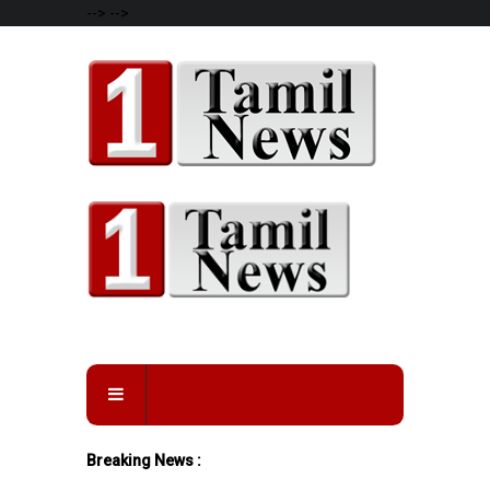
-->
-->
Breaking News :