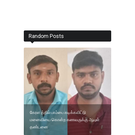
Random Posts
கேரள த்தில் பாம்பை கடிக்கவிட்டு
மனைவியை கொன்ற கணவருக்கு ஆயுள்
தண்டனை