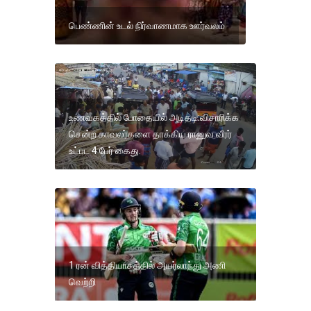
பெண்ணின் உடல் நிர்வாணமாக ஊர்வலம்
உணவகத்தில் போதையில் அடிதடி:விசாரிக்க
சென்ற காவலர்களை தாக்கிய ரானுவ வீரர்
உட்பட 4 பேர் கைது.
1 ரன் வித்தியாசத்தில் அயர்லாந்து அணி
வெற்றி