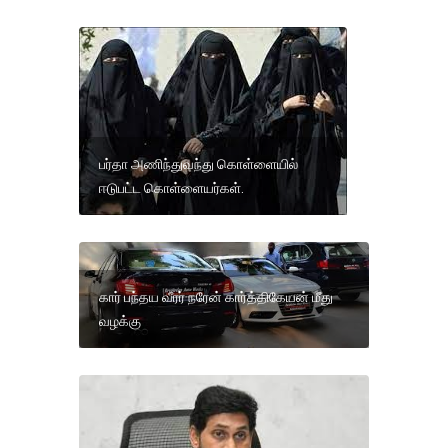
பர்தா அணிந்துவந்து கொள்ளையில்
ஈடுபட்ட கொள்ளையர்கள்.
கார் பந்தய வீரர் நரேன் கார்த்திகேயன் மீது
வழக்கு