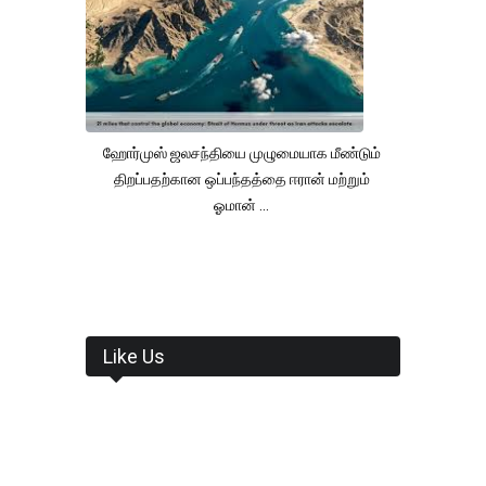
ஹோர்முஸ் ஜலசந்தியை முழுமையாக மீண்டும்
திறப்பதற்கான ஒப்பந்தத்தை ஈரான் மற்றும்
ஓமான் ...
Like Us