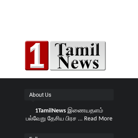
About Us
1TamilNews
இணையதளம்
பல்வேறு தேசிய பிரச ...
Read More