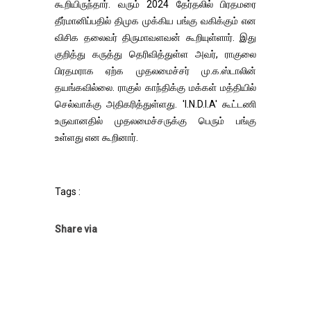
கூறியிருந்தார். வரும் 2024 தேர்தலில் பிரதமரை
தீர்மானிப்பதில் திமுக முக்கிய பங்கு வகிக்கும் என
விசிக தலைவர் திருமாவளவன் கூறியுள்ளார். இது
குறித்து கருத்து தெரிவித்துள்ள அவர், ராகுலை
பிரதமராக ஏற்க முதலமைச்சர் மு.க.ஸ்டாலின்
தயங்கவில்லை. ராகுல் காந்திக்கு மக்கள் மத்தியில்
செல்வாக்கு அதிகரித்துள்ளது. 'I.N.D.I.A' கூட்டணி
உருவானதில் முதலமைச்சருக்கு பெரும் பங்கு
உள்ளது என கூறினார்.
Tags :
Share via