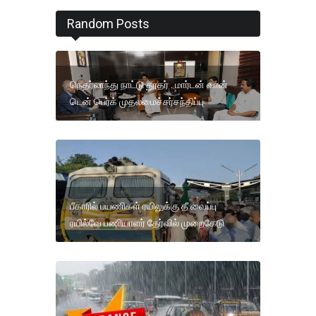
Random Posts
நெதர்லாந்து நாட்டு தூதர் . மார்டன் வான்
டென் பெர்க் முதலமைச்சர்சந்திப்பு
பீகாரில் பயணிகள் ரயிலுக்கு தீ வைப்பு
ரயில்வே பணியாளர் தேர்வில் முறைகேடு