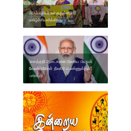
அருந்ததியர் உள் ஒதுக்கீடு
மகிழ்ச்சியளிக்கிறது
‘கைத்தறி ஆடைகளை அணிய பிரதமர்
வேண்டுகோள் நீலகிரி பெண்ணுக்கும்
பாராட்டு