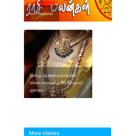
ராசி பலன்கள்
இன்று ஆபரண தங்கத்தின்
விலை சவரனுக்கு 80.00 ரூபாய்
குறைவு.
More stories