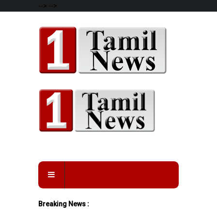
-->
-->
Breaking News :