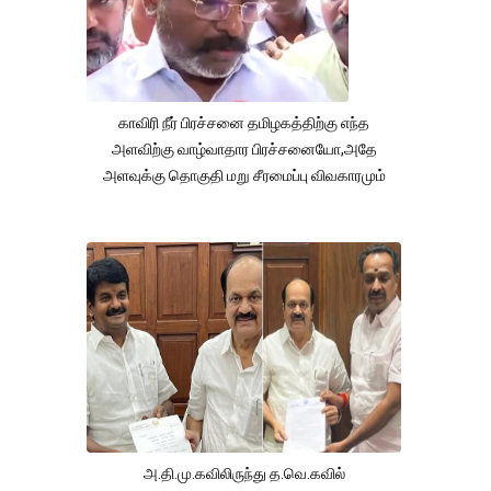
காவிரி நீர் பிரச்சனை தமிழகத்திற்கு எந்த
அளவிற்கு வாழ்வாதார பிரச்சனையோ,அதே
அளவுக்கு தொகுதி மறு சீரமைப்பு விவகாரமும்
அ.தி.மு.கவிலிருந்து த.வெ.கவில்