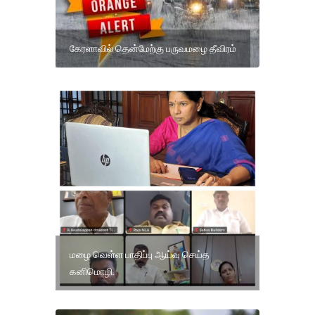
கேரளாவில் தென்மேற்கு பருவமழை தீவிரம்
மழை வெள்ள பாதிப்பு ஆய்வு செய்த
கனிமொழி.