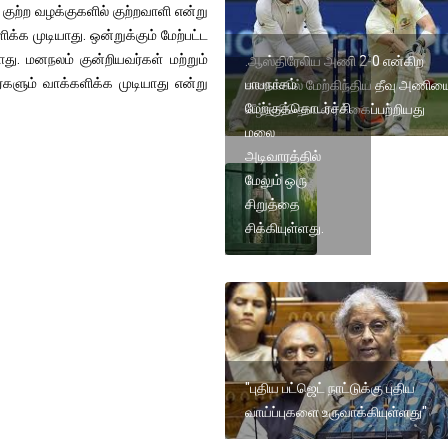
 குற்ற வழக்குகளில் குற்றவாளி என்று
க்க முடியாது. ஒன்றுக்கும் மேற்பட்ட
ாது. மனநலம் குன்றியவர்கள் மற்றும்
.ஆஸ்திரேலிய அணி 2-0 என்கிற
்களும் வாக்களிக்க முடியாது என்று
பாபநாசம்
கணக்கில் மேற்கிந்திய தீவு அணிய
மேற்குத்தொடர்ச்சி
வீழ்த்திதொடரைக்கைப்பற்றியது
மலை
அடிவாரத்தில்
மேலும் ஒரு
சிறுத்தை
சிக்கியுள்ளது.
"புதிய பட்ஜெட் நாட்டுக்கு புதிய
வாய்ப்புகளை உருவாக்கியுள்ளது"