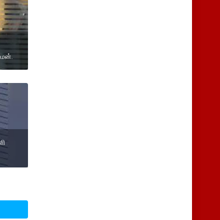
்மன்.
ளி