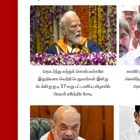
தொடர்ந்து கற்றுக் கொள்பவர்களே
காவிரி 
இறுதிவரை வெற்றி பெறுவார்கள்-இன்று
அளவிற்
டெல்லி ஐ.ஐ.டி 57-வது பட்டமளிப்பு விழாவில்
அளவ
பிரதமர் நரேந்திர மோடி