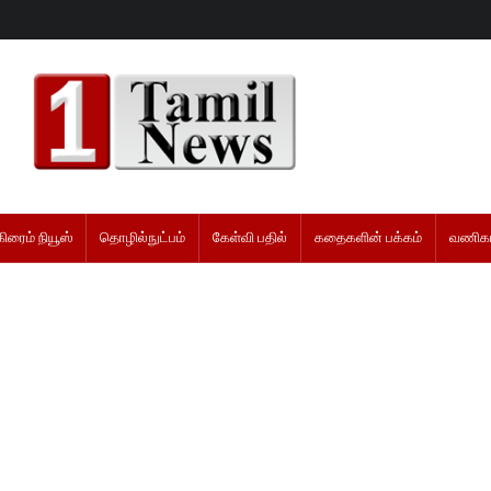
கிரைம் நியூஸ்
தொழில்நுட்பம்
கேள்வி பதில்
கதைகளின் பக்கம்
வணிகம