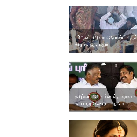
18 ஆண்டு நிறைவு; தொண்டர்களுக்
விஜயகாந்த் கடிதம்
தமிழ்நாட்டு டெக்ஸ்டைல் துறையைக்
காப்பாற்ற வேண்டும்! - இபிஎஸ்