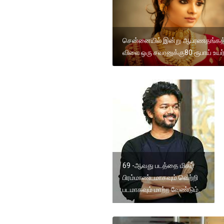
சென்னையில் இன்று ஆபரணதங்கத்
விலை ஒரு சவரனுக்கு80 ரூபாய் உயர்
69 -ஆவது படத்தை மிகப்
பிரம்மாண்டமாகவும் வெற்றி
படமாகவும் மாற்ற வேண்டும்.