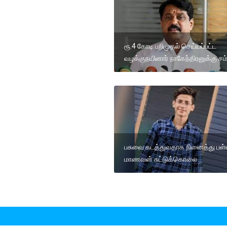
ரூ.4 கோடி பறிமுதல் செய்யப்பட்ட
வழக்குநயினார் நாகேந்திரனுக்கு சம
பசுவை கடத்துவதாக நினைத்து பள்
மாணவன் சுட்டுக்கொலை