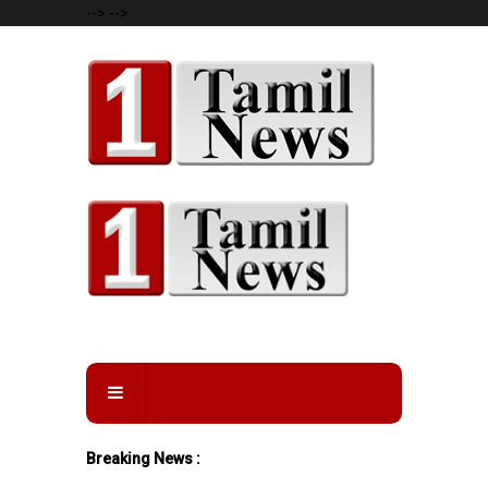
-->
-->
Breaking News :