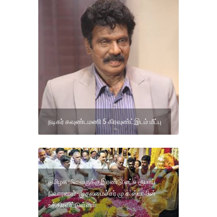
நடிகர் கவுண்டமணி 5 கிரவுண்ட்இடம் மீட்பு
தமிழக மீனவருக்குஇரண்டு லட்ச ரூபாய்
நிவாரணம்-முதலமைச்சர் மு.க.ஸ்டாலின்
உத்திரவிட்டுள்ளாா்.