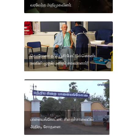
வரவேற்ற அதிமுகவினர்.
கொரோனா தடுப்பூசி போட்டுக்கொண்ட
உலகின் முதல் மனிதர் காலமானார்!
பாளையங்கோட்டை சிறைச்சாலையில்
அதிரடி சோதனை.