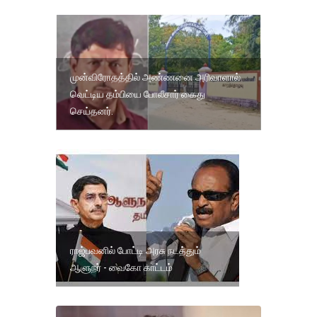
முன்விரோதத்தில் அண்ணனை அரிவாளால்
வெட்டிய தம்பியை போலீசார் கைது
செய்தனர்.
ராஜ்பவனில் போட்டி அரசு நடத்தும்
ஆளுநர் - வைகோ காட்டம்