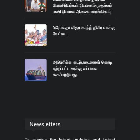
பேராசிரியர்கள்:நியமனம் முதல்வர்
பணி நியமன ஆணை வழங்கினார்
பிரேமலதா விஜயகாந்த் தீவிர வாக்கு
வேட்டை.
அமெரிக்க கடற்படைஈரான் கொடி
ஏற்றப்பட்ட சரக்கு கப்பலை
கைப்பற்றியது.
Newsletters