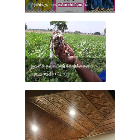
அணிக்கும் பகல் 2 மணி அளவில்
ஜவுளித் துறையினர் கோரிக்கையை
ஏற்றது மத்திய அரசு.