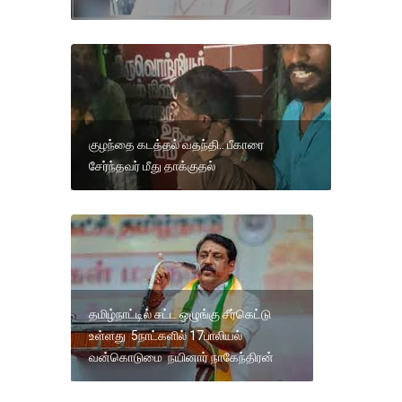
குழந்தை கடத்தல் வதந்தி.. பீகாரை
சேர்ந்தவர் மீது தாக்குதல்
தமிழ்நாட்டில் சட்ட ஒழுங்கு சீர்கெட்டு
உள்ளது 5நாட்களில் 17பாலியல்
வன்கொடுமை நயினார் நாகேந்திரன்