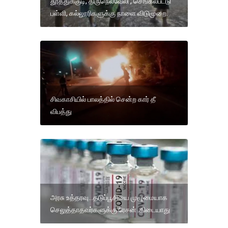
தூத்துக்குடி, திருநெல்வேலி , செங்கல்பட்டு
பள்ளி, கல்லூரிகளுக்கு நாளை விடுமுறை.
சிவகாசியில் பாலத்தில் சென்ற கார் தீ
விபத்து
அரசு உத்தரவு...தடுப்பூசியை முழுமையாக
செலுத்தாதவர்களுக்கு ரேசன் கிடையாது