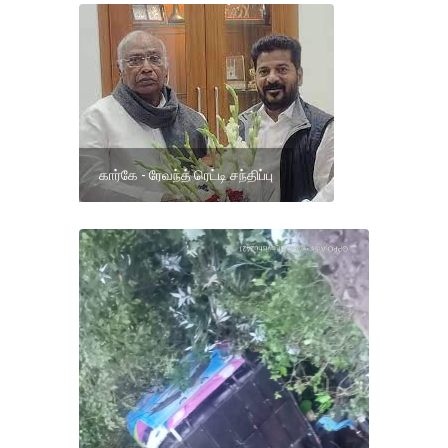
கார்கே - ரேவந்த் ரெட்டி சந்திப்பு