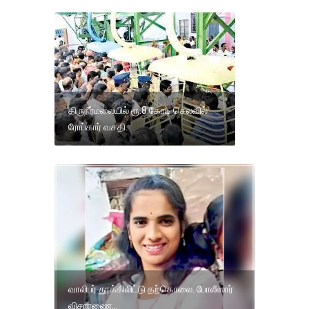
திருநீர்மலையில் ரூ.8 கோடி செலவில்
ரோப்கார் வசதி.
வாலிபர் தூக்கிலிட்டு தற்கொலை. போலீஸார்
விசாரணை...