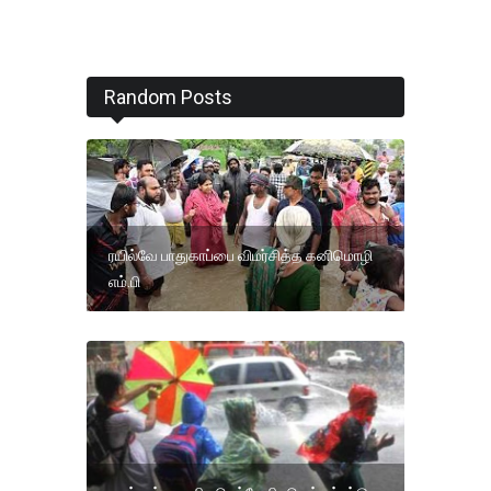
Random Posts
ரயில்வே பாதுகாப்பை விமர்சித்த கனிமொழி
எம்.பி