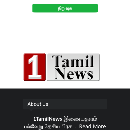
About Us
1TamilNews
இணையதளம்
பல்வேறு தேசிய பிரச ...
Read More