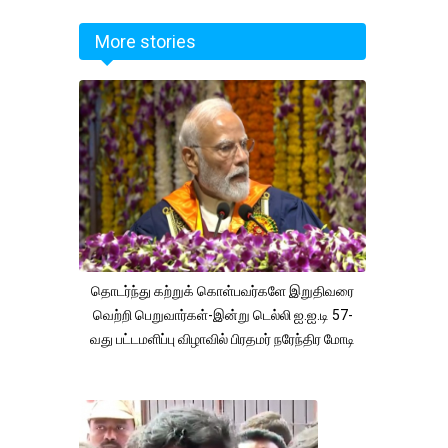
More stories
தொடர்ந்து கற்றுக் கொள்பவர்களே இறுதிவரை
வெற்றி பெறுவார்கள்-இன்று டெல்லி ஐ.ஐ.டி 57-
வது பட்டமளிப்பு விழாவில் பிரதமர் நரேந்திர மோடி