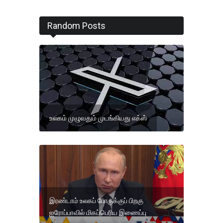
Random Posts
உலகம் முழுவதும் முடங்கியது எக்ஸ்
இரண்டாம் உலகப் போருக்குப் பிறகு
ஐரோப்பாவில் மிகப்பெரிய இணைப்பு