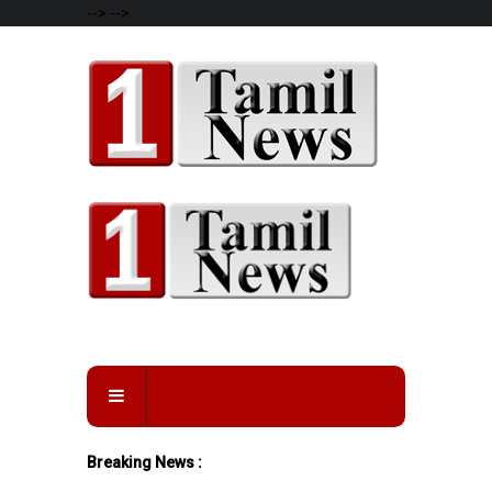
-->
-->
Breaking News :