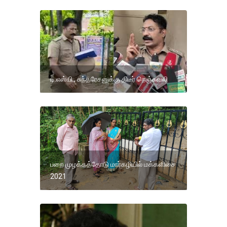
டி.எஸ்.பி., சுந்தரேசனுக்கு திடீர் நெஞ்சுவலி
பறை முழக்கத்தோடு மார்கழியில் மக்களிசை
2021