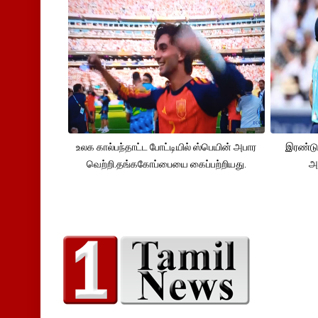
உலக கால்பந்தாட்ட போட்டியில் ஸ்பெயின் அபார
இரண்டு
வெற்றி.தங்ககோப்பையை கைப்பற்றியது.
அ