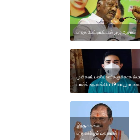
பாஜக போட்டியிட்டால் முழு ஆதரவு
முன்களப் பணியாளர்களுக்காக ஸ்மார
மாஸ்க் உருவாக்கிய 19 வயது மாணவ
இந்துக்களை
பாதுகாக்கும் வகையில்