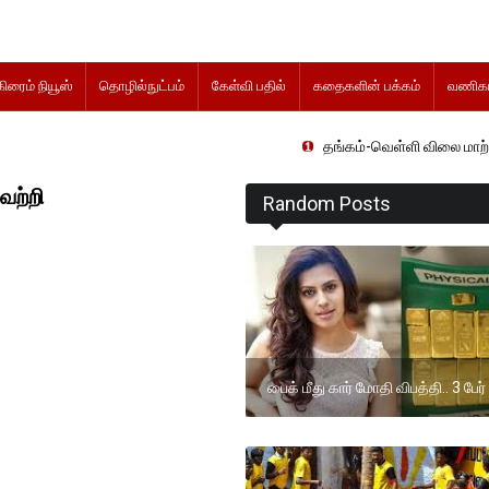
கிரைம் நியூஸ்
தொழில்நுட்பம்
கேள்வி பதில்
கதைகளின் பக்கம்
வணிகம
தங்கம்-வெள்ளி விலை மாற்றமின்றிதொடர்க
ெற்றி
Random Posts
பைக் மீது கார் மோதி விபத்தி.. 3 பேர்