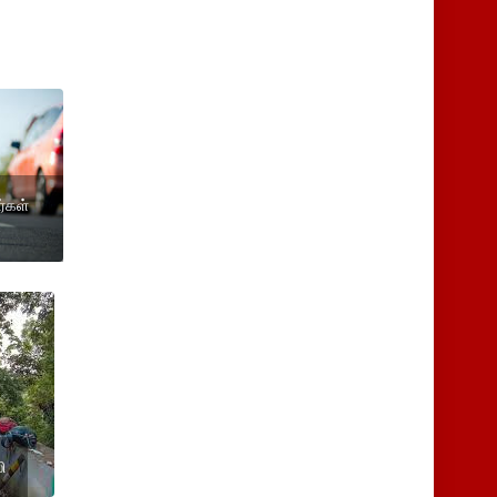
்கள்
ி