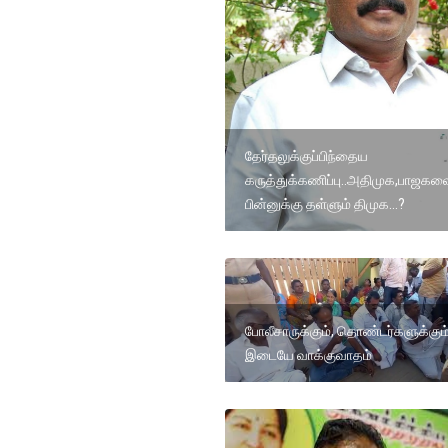
தேர்தலுக்குப்பிந்தைய
கருத்துக்கணிப்பு..அதிமுக,பாஜகவ
பின்னுக்கு தள்ளும் திமுக...?
போலீசாருக்கும், தொண்டர்களுக்கும
இடையே வாக்குவாதம்