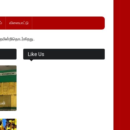
்
விளையாட்டு
ிறது..
Like Us
 பலி