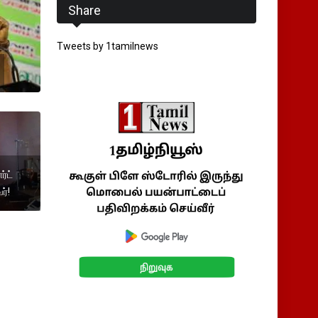
Share
Tweets by 1tamilnews
்ட்
ர்!