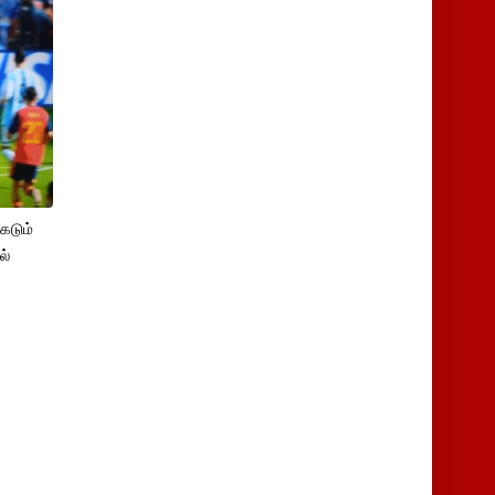
கடும்
ல்