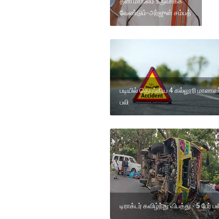
தனி மாநிலம் உருவாக்க
வேண்டும்-அர்ஜுன் சம்பத்
படியில் தொங்கிய 4 கல்லூரி மாணவர
பலி
டிராக்டர் கவிழ்ந்து விபத்து - 5 பேர் பல