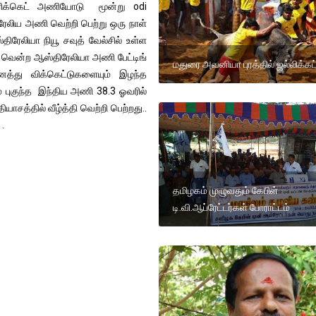
ரிக்கெட் அணியோடு மூன்று odi
ரேலிய அணி வெற்றி பெற்று ஒரு நாள்
ிரேலியா நியூ சவுத் வேல்சில் உள்ள
ாஸ் வென்ற ஆஸ்திரேலியா அணி பேட்டிங்
மதுரை அவனியா புரத்தில் ஜல்லிக்கட
ைத்து விக்கெட்டுகளையும் இழந்த
 புகுந்த இந்திய அணி 38.3 ஓவரில்
யாசத்தில் வீழ்த்தி வெற்றி பெற்றது..
 .
தமிழகம் முழுவதும் கேபிள்
டி.வி.ஆப்ரேட்டர்கள் போராட்டம்