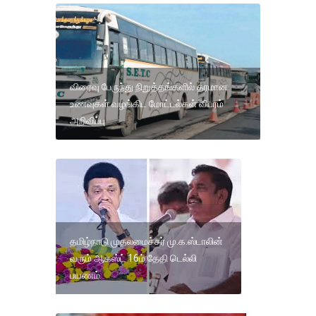
விரைவு பேருந்து நிறுத்தங்களில் தரமான
உணவுகள் வழங்கிட மோட்டல்கள் விபரம்
அறிவிப்பு
தமிழ்நாடு முதலமைச்சர் மு.க.ஸ்டாலின்
வரும் ஆகஸ்ட் 16ம் தேதி டெல்லி
பயணம்