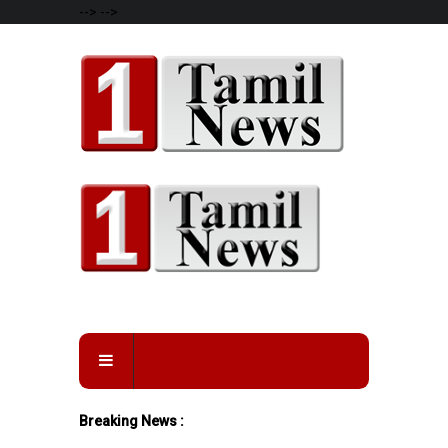
-->
-->
Breaking News :