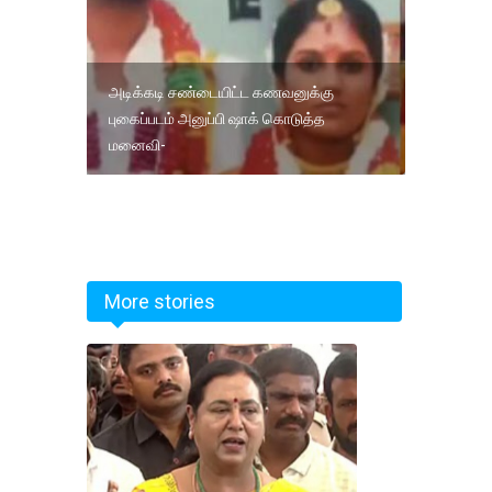
அடிக்கடி சண்டையிட்ட கணவனுக்கு
புகைப்படம் அனுப்பி ஷாக் கொடுத்த
மனைவி-
More stories