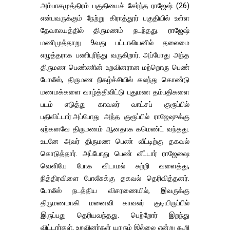
அம்பாசமுத்திரம் பகுதியைச் சேர்ந்த ராஜேஷ் (26)
என்பவருக்கும் நேற்று கிராத்தூர் பகுதியில் உள்ள
தேவாலயத்தில் திருமணம் நடந்தது. ராஜேஷ்
மணிமுத்தாறு 9வது பட்டாலியனில் தலைமை
எழுத்தராக பணிபுரிந்து வருகிறார். அப்போது அந்த
திருமண பெண்ணின் உறவினரான மற்றொரு பெண்
போலீஸ், திருமண நிகழ்ச்சியில் கலந்து கொண்டு
மணமக்களை வாழ்த்திவிட்டு புதுமண தம்பதிகளை
படம் எடுத்து காவலர் வாட்சப் குரூப்பில்
பதிவிட்டார்.அப்போது அந்த குரூப்பில் ராஜேஷுக்கு
ஏற்கனவே திருமணம் ஆனதாக கமெண்ட் வந்தது.
உடனே அவர் திருமண பெண் வீட்டிற்கு தகவல்
கொடுத்தார். அப்போது பெண் வீட்டார் ராஜேஷை
வெளியே போக விடாமல் சுற்றி வளைத்து,
நித்திரவிளை போலீசுக்கு தகவல் தெரிவித்தனர்.
போலீஸ் நடத்திய விசரணையில், இவருக்கு
திருமணமாகி மனைவி காவலர் குடியிருப்பில்
இருப்பது தெரியவந்தது. பெற்றோர் இறந்து
விட்டார்கள், உறவினர்கள் யாரும் இல்லை என்று கூறி