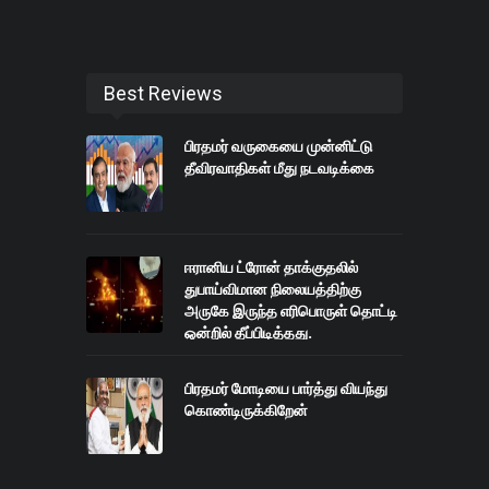
Best Reviews
பிரதமர் வருகையை முன்னிட்டு
தீவிரவாதிகள் மீது நடவடிக்கை
ஈரானிய ட்ரோன் தாக்குதலில்
துபாய்விமான நிலையத்திற்கு
அருகே இருந்த எரிபொருள் தொட்டி
ஒன்றில் தீப்பிடித்தது.
பிரதமர் மோடியை பார்த்து வியந்து
கொண்டிருக்கிறேன்