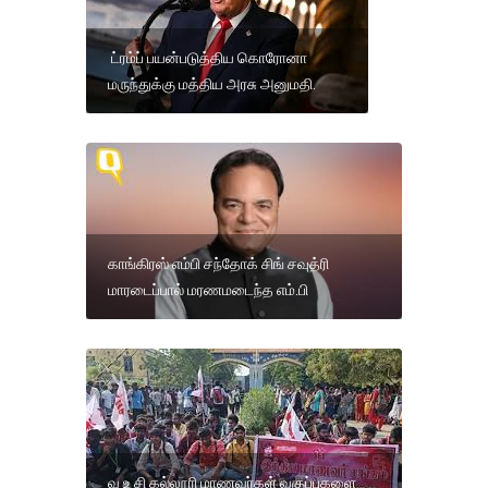
ட்ரம்ப் பயன்படுத்திய கொரோனா
மருந்துக்கு மத்திய அரசு அனுமதி.
காங்கிரஸ் எம்பி சந்தோக் சிங் சவுத்ரி
மாரடைப்பால் மரணமடைந்த எம்.பி
வ உ சி கல்லூரி மாணவர்கள் வகுப்புகளை