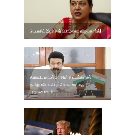
டெபாசிட் இழந்தார் பிரேமலதா விஜயகாந்த்!
திராவிட மாடல் அரசின் திட்டங்களால்
தமிழ்நாடே மகிழ்ச்சியாக உள்ளது
முதலமைச்சர்