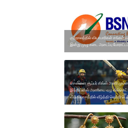
குற்றாலத்தில் வியாபாரிகள் சங்கம் சார
இன்று முழு கடை அடைப்பு போராட்டம
சென்னை சூப்பர் கிங்ஸ் அணி மும்
இந்தியன்ஸ் அணியை ஏழு விக்கெட்
வித்தியாசத்தில் வீழ்த்தி வெற்றி பெற