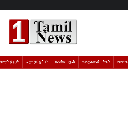
கிரைம் நியூஸ்
தொழில்நுட்பம்
கேள்வி பதில்
கதைகளின் பக்கம்
வணிகம