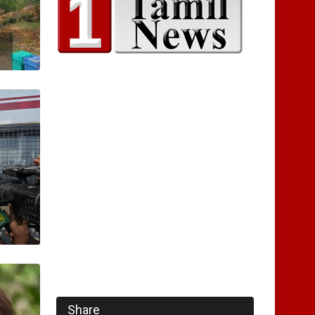
ி
Share