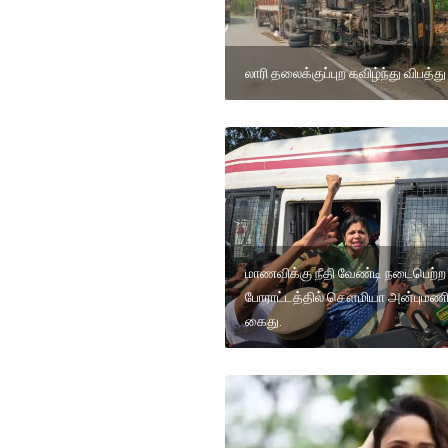
லாரி தலைக்குப்புற கவிழ்ந்து விபத்து
மாணவிக்கு நீதி வேண்டி நடைபெற்ற
போராட்டத்தில் சௌமியா அன்புமண
கைது.