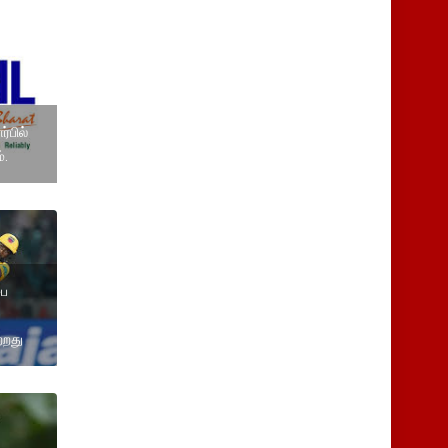
்பில்
்.
பை
்றது