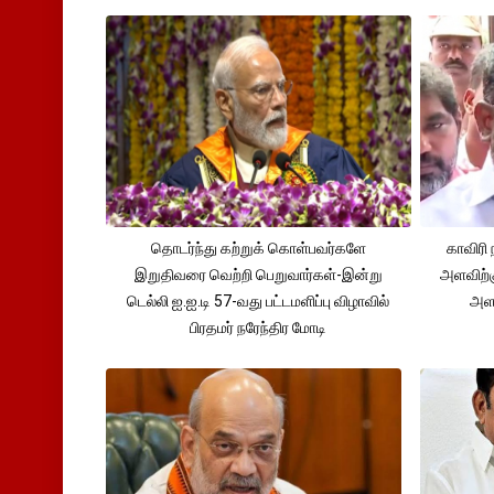
தொடர்ந்து கற்றுக் கொள்பவர்களே
காவிரி 
இறுதிவரை வெற்றி பெறுவார்கள்-இன்று
அளவிற்
டெல்லி ஐ.ஐ.டி 57-வது பட்டமளிப்பு விழாவில்
அளவ
பிரதமர் நரேந்திர மோடி