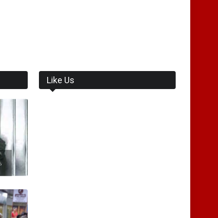
Like Us
ை