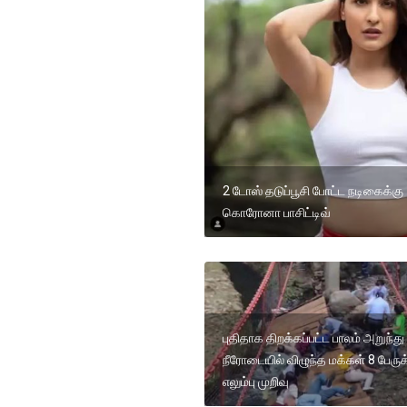
2 டோஸ் தடுப்பூசி போட்ட நடிகைக்கு
கொரோனா பாசிட்டிவ்
புதிதாக திறக்கப்பட்ட பாலம் அறுந்து
நீரோடையில் விழுந்த மக்கள் 8 பேருக
எலும்பு முறிவு