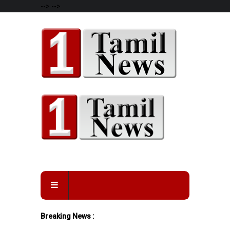
-->
-->
Breaking News :