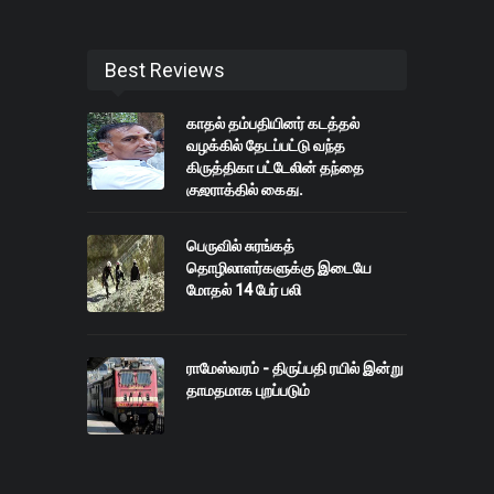
Best Reviews
காதல் தம்பதியினர் கடத்தல்
வழக்கில் தேடப்பட்டு வந்த
கிருத்திகா பட்டேலின் தந்தை
குஜராத்தில் கைது.
பெருவில் சுரங்கத்
தொழிலாளர்களுக்கு இடையே
மோதல் 14 பேர் பலி
ராமேஸ்வரம் - திருப்பதி ரயில் இன்று
தாமதமாக புறப்படும்