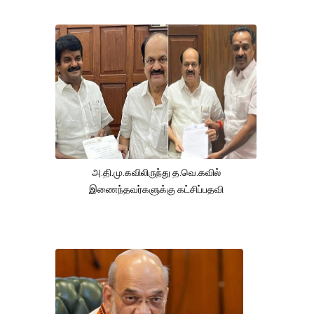
அ.தி.மு.கவிலிருந்து த.வெ.கவில்
இணைந்தவர்களுக்கு கட்சிப்பதவி