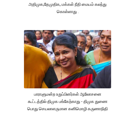
அதிமுக,தேமுதிக, மக்கள் நீதி மையம் கலந்து
கொள்ளாது .
பாராளுமன்ற உறுப்பினர்கள் ஆலோசனை
கூட்டத்தில் திமுக பங்கேற்காது - திமுக துணை
பொது செயலாளருமான கனிமொழி கருணாநிதி