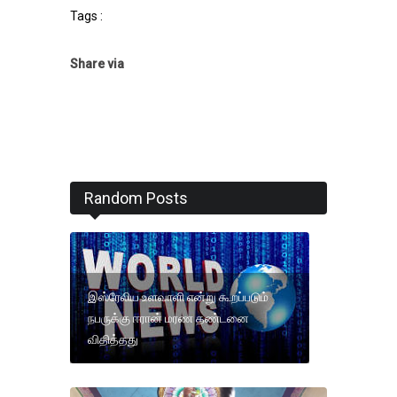
Tags :
Share via
Random Posts
இஸ்ரேலிய உளவாளி என்று கூறப்படும்
நபருக்கு ஈரான் மரண தண்டனை
விதித்தது