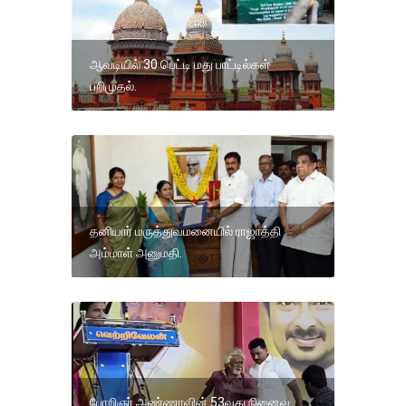
ஆவடியில் 30 பெட்டி மது பாட்டில்கள்
பறிமுதல்.
தனியார் மருத்துவமனையில் ராஜாத்தி
அம்மாள் அனுமதி.
பேரறிஞர் அண்ணாவின் 53வது நினைவு