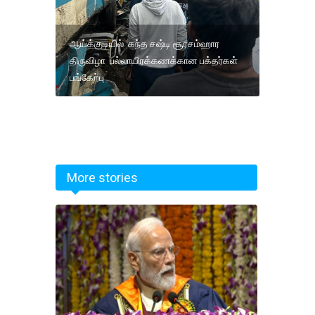
ஆய்க்குடியில் கந்த சஷ்டி சூரசம்ஹார
திருவிழா பல்லாயிரக்கணக்கான பக்தர்கள்
பங்கேற்பு
More stories