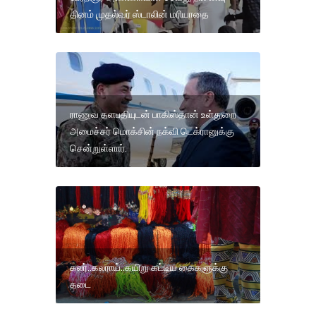
தினம் முதல்வர் ஸ்டாலின் மரியாதை
ராணுவ தளபதியுடன் பாகிஸ்தான் உள்துறை
அமைச்சர் மொக்சின் நக்வி டெக்ரானுக்கு
சென்றுள்ளார்.
கலர்..கலராய்..கயிறு கட்டிய கைகளுக்கு
தடை