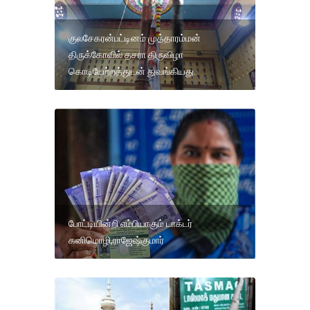
குலசேகரன்பட்டினம் முத்தாரம்மன்
திருக்கோவில் தசரா திருவிழா
கொடியேற்றத்துடன் துவங்கியது.
போட்டியின்றி எம்பியாகும் டாக்டர்
கனிமொழி,ராஜேஷ்குமார்