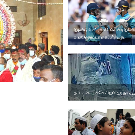
இரண்டு போட்டிகளில் வென்ற இங்கில
அணி தொடரை கைப்பற்றியது.
தாய் கண்முன்னே சிறுமி துடிதுடித்து