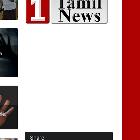
ி
ஆறு
Share