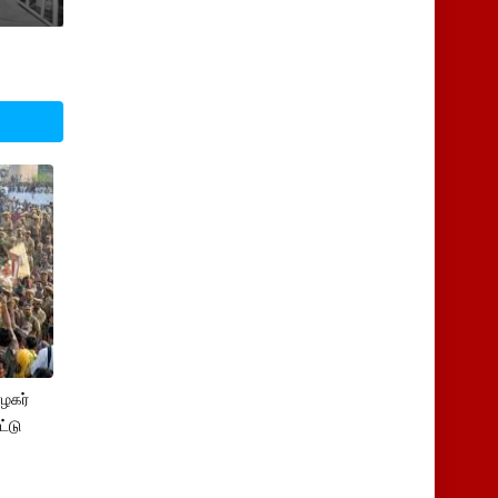
ழகர்
்டு