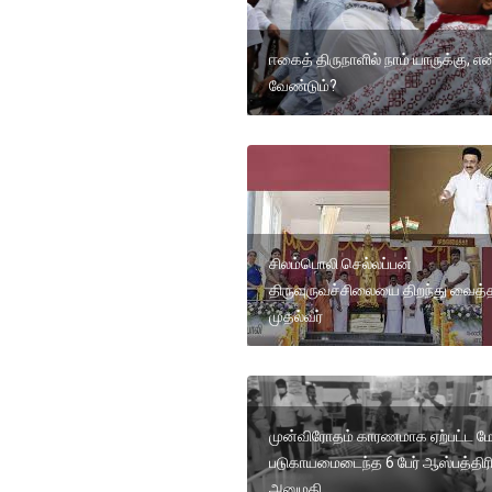
ஈகைத் திருநாளில் நாம் யாருக்கு, எ
வேண்டும்?
சிலம்பொலி செல்லப்பன்
திருவுருவச்சிலையை திறந்து வைத்
முதல்வர்
முன்விரோதம் காரணமாக ஏற்பட்ட மோ
படுகாயமைடைந்த 6 பேர் ஆஸ்பத்திரி
அனுமதி..