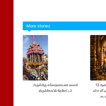
More stories
அருள்மிகு சங்கரநாராயண சுவாமி
12 ஆண்
திருக்கோயில் தேரோட்டம்
உச்ச வீட்
. கட