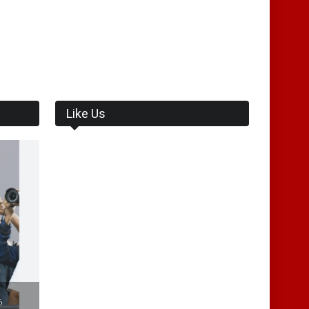
Like Us
ை