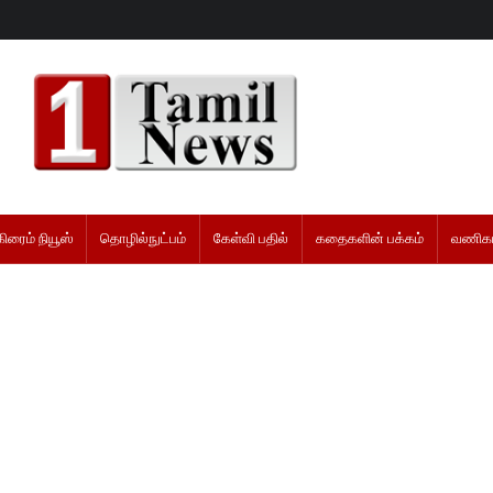
கிரைம் நியூஸ்
தொழில்நுட்பம்
கேள்வி பதில்
கதைகளின் பக்கம்
வணிகம