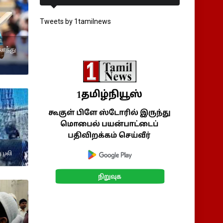
Tweets by 1tamilnews
ாந்து
 பலி