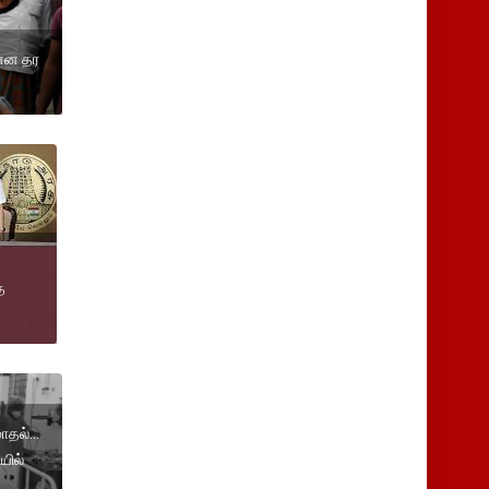
ன்ன தர
த
தல்...
யில்