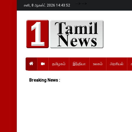
-->
-->
சனி,
8 ஆகஸ்ட் 2026 14:43:54
தமிழகம்
இந்தியா
உலகம்
அரசியல்
Breaking News :