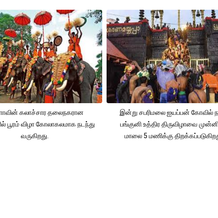
ளாவின் கலாச்சார தலைநகரான
இன்று சபரிமலை ஐயப்பன் கோவில்
ரில் பூரம் விழா கோலாகலமாக நடந்து
பங்குனி உத்திர திருவிழாவை முன்னி
வருகிறது.
மாலை 5 மணிக்கு திறக்கப்படுகிறத