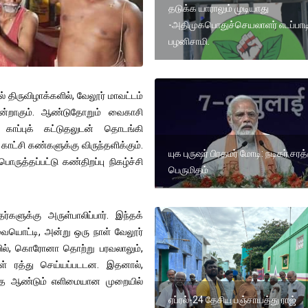
தடுக்க யாராலும் முடியாது
-அதிமுகபொதுச்செயலாளர் எடப்பாட
பழனிசாமி.
் திருவிழாக்களில், வேலூர் மாவட்டம்
 ஒன்றாகும். ஆண்டுதோறும் வைகாசி
காப்புக் கட்டுதலுடன் தொடங்கி
காட்சி கண்களுக்கு விருந்தளிக்கும்.
யுக புருஷர் பிரதமர் மோடி: நடிகர் சரத்
ருத்தப்பட்டு கண்திறப்பு நிகழ்ச்சி
பெருமிதம்
ளுக்கு அருள்பாலிப்பார். இந்தக்
வையொட்டி, அன்று ஒரு நாள் வேலூர்
லையில், கொரோனா தொற்று பரவலாலும்,
கள் ரத்து செய்யப்படடன. இதனால்,
ந்த ஆண்டும் எளிமையான முறையில்
ஏப்ரல்-24 தேசிய பஞ்சாயத்து ராஜ்