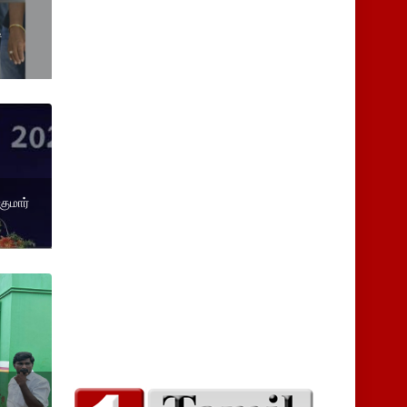
ி
குமார்