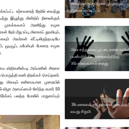
தினத்தன்று தமிழகம் முழுவதும்
கிராமசபை கூட்டம்
க்கப்பட்ட உற்சவரைத் தேரில் வைத்து
ித்து இழுத்து மீண்டும் நிலைக்குக்
ள் முகக்கவசம் அணிந்து சமூக
தேர் மீது உப்பு, மிளகாய் தூவியும்,
்கவும் அவர்கள் வீட்டிலிருந்தபடியே
, யூடியூப், ஃபேஸ்புக் போனற சமூக
அரசு சத்துணவு முட்டைகளை வாங்க
.
பயன்படுத்திய உணவகத்திற்கு
‘சீல்.உரிமையாளர் கைது.
 ஆகம விதிகளின்படி அம்மனின் சிரசை
 பொருத்தி கண் திறக்கச் செய்தனர்.
பட்டது. மிகவும் எளிமையான முறையில்
ல் விழா அமைப்பைச் சேர்ந்த சுமார் 50
்க்கப் பலத்த போலீஸ் பாதுகாப்பும்
36 மலைகள் ஏறி சாதனை படைத்த
வயது சிறுமி.