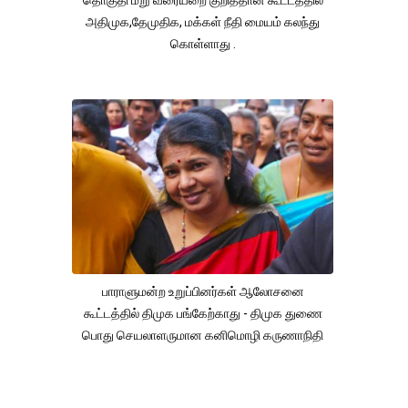
அதிமுக,தேமுதிக, மக்கள் நீதி மையம் கலந்து
கொள்ளாது .
பாராளுமன்ற உறுப்பினர்கள் ஆலோசனை
கூட்டத்தில் திமுக பங்கேற்காது - திமுக துணை
பொது செயலாளருமான கனிமொழி கருணாநிதி