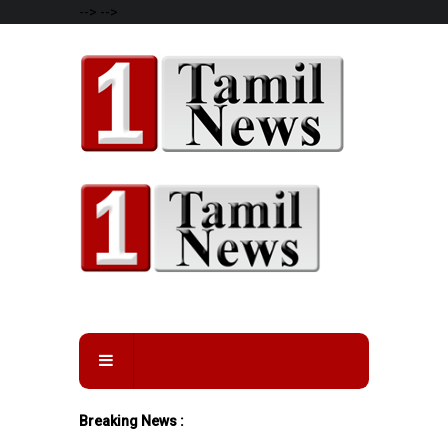
-->
-->
Breaking News :