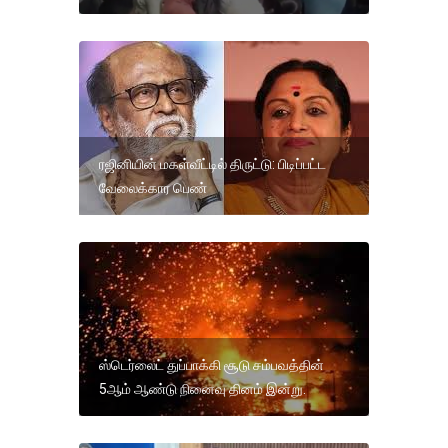
ரஜினியின் மகள்வீட்டில் திருட்டு: பிடிப்பட்ட
வேலைக்கார பெண்
ஸ்டெர்லைட் துப்பாக்கி சூடு சம்பவத்தின்
5ஆம் ஆண்டு நினைவு தினம் இன்று.