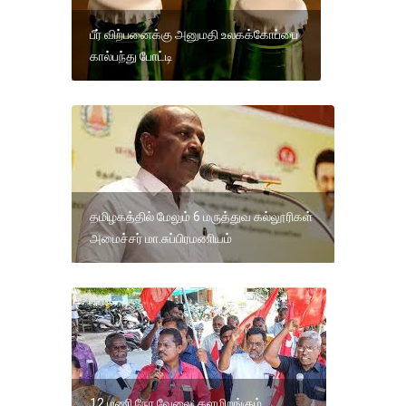
பீர் விற்பனைக்கு அனுமதி உலகக்கோப்பை
கால்பந்து போட்டி
தமிழகத்தில் மேலும் 6 மருத்துவ கல்லூரிகள்
அமைச்சர் மா.சுப்பிரமணியம்
12 மணி நேர வேலை; களமிறங்கும்