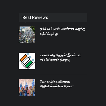
Best Reviews
ரயில் பெட்டியில் பெண்காவலருக்கு
கத்திக்குத்து
உள்ளாட்சித் தேர்தல்: இரண்டாம்
கட்டப் பிரசாரம் நிறைவு
கேரளாவில் கணிசமாக
அதிகரிக்கும் கொரோனா