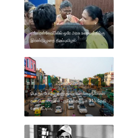
சங்கரன்கோவிலில் ஒரே அரசு உணவத்திற்கு
இரண்டுமுறை திறப்புவிழா.
பொதுப் போக்குவரத்து வாகனங்களுக்கான
தகுதி சான்றுகள் புதுப்பித்தல் டிச 31ம் தேதி
வரை நீட்டிப்பு