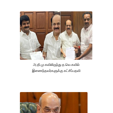
அ.தி.மு.கவிலிருந்து த.வெ.கவில்
இணைந்தவர்களுக்கு கட்சிப்பதவி