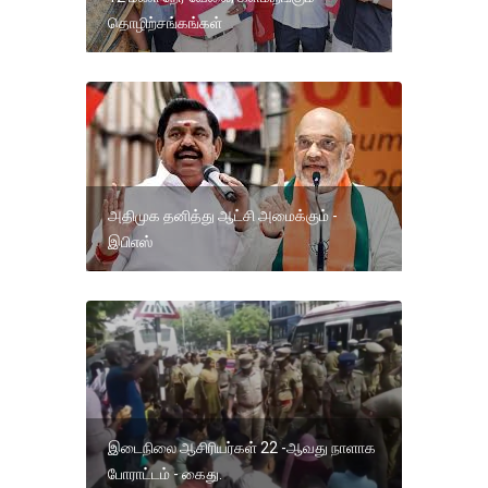
தொழிற்சங்கங்கள்
அதிமுக தனித்து ஆட்சி அமைக்கும் -
இபிஎஸ்
இடைநிலை ஆசிரியர்கள் 22 -ஆவது நாளாக
போராட்டம் - கைது.