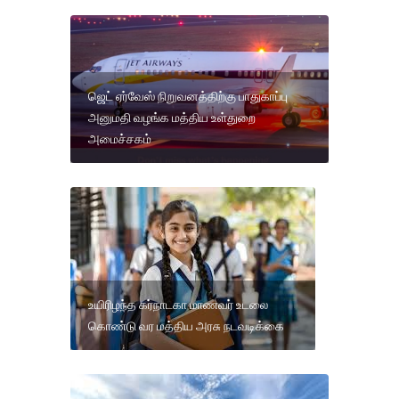
ஜெட் ஏர்வேஸ் நிறுவனத்திற்கு பாதுகாப்பு
அனுமதி வழங்க மத்திய உள்துறை
அமைச்சகம்
உயிரிழந்த கர்நாடகா மாணவர் உடலை
கொண்டு வர மத்திய அரசு நடவடிக்கை