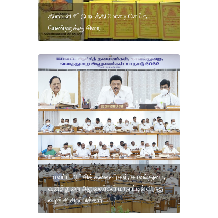
தீபாவளி சீட்டு நடத்தி மோசடி செய்த
பெண்ணுக்கு சிறை.
மாவட்ட ஆட்சித் தலைவர்கள், காவல்துறை,
வனத்துறை அலுவலர்கள் மாநாட்டில் விருது
வழங்கி சிறப்பித்தார்.