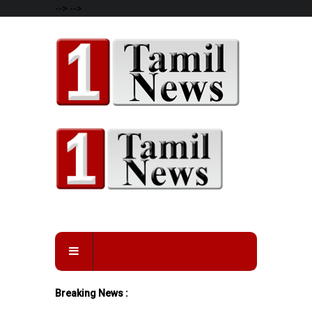
-->
-->
Breaking News :