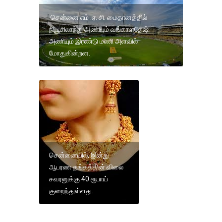
சென்னை எம் .ஏ. சி. மைதானத்தில்
நியூசிலாந்து அணியும் வங்காளதேஷ்
அணியும் இரண்டு மணி அளவில்
மோதுகின்றன.
சென்னையில், இன்று
ஆபரண தங்கத்தின் விலை
சவரனுக்கு 40 ரூபாய்
குறைந்துள்ளது.