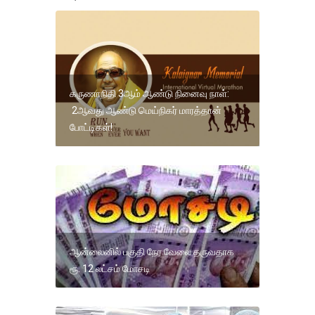
கருணாநிதி 3ஆம் ஆண்டு நினைவு நாள்:
2ஆவது ஆண்டு மெய்நிகர் மாரத்தான்
போட்டிகள்!
ஆன்லைனில் பகுதி நேர வேலை தருவதாக
ரூ. 12 லட்சம் மோசடி