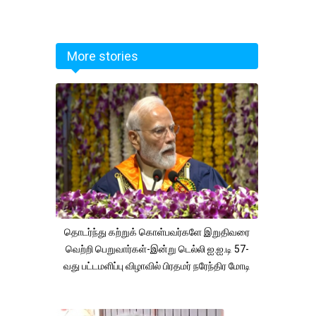
More stories
தொடர்ந்து கற்றுக் கொள்பவர்களே இறுதிவரை
வெற்றி பெறுவார்கள்-இன்று டெல்லி ஐ.ஐ.டி 57-
வது பட்டமளிப்பு விழாவில் பிரதமர் நரேந்திர மோடி