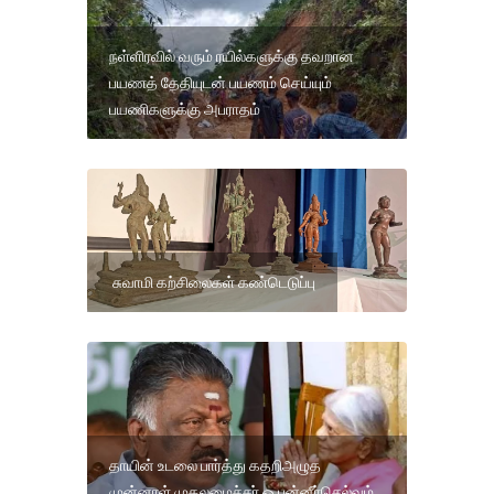
நள்ளிரவில் வரும் ரயில்களுக்கு தவறான
பயணத் தேதியுடன் பயணம் செய்யும்
பயணிகளுக்கு அபராதம்
சுவாமி கற்சிலைகள் கண்டெடுப்பு
தாயின் உடலை பார்த்து கதறிஅழுத
முன்னாள் முதலமைச்சர் ஓ.பன்னீர்செல்வம்