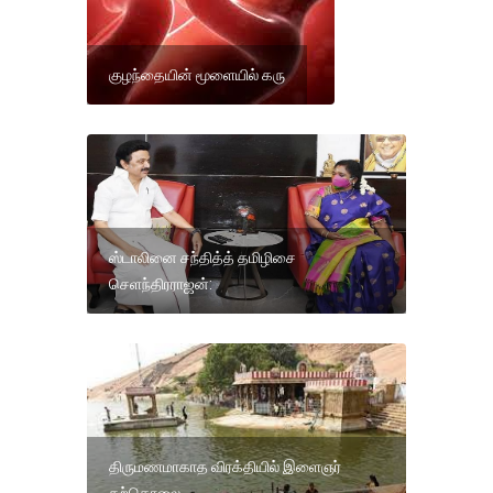
குழந்தையின் மூளையில் கரு
ஸ்டாலினை சந்தித்த் தமிழிசை
செளந்திரராஜன்:
திருமணமாகாத விரக்தியில் இளைஞர்
தற்கொலை