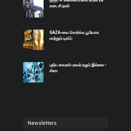
கடைசி நாள்
GAZA-வை சொர்க்க பூமியாக
மாற்றும் டிரம்ப்
புதிய வைரஸ் பரவல் ஏதும் இல்லை -
சீனா
Newsletters