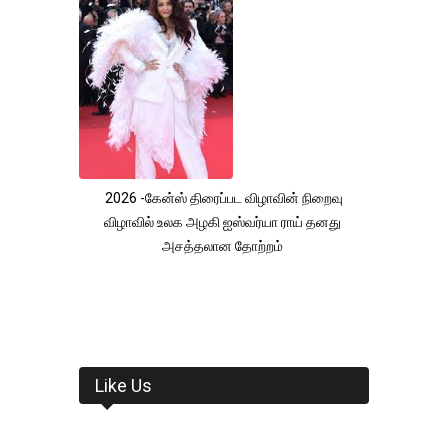
2026 -கேன்ஸ் திரைப்பட விழாவின் நிறைவு
விழாவில் உலக அழகி ஐஸ்வர்யா ராய் தனது
அசத்தலான தோற்றம்
Like Us