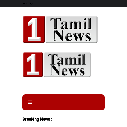
-->
-->
Breaking News :