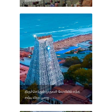
திருச்செந்தூர் முருகன் கோவிலில் கந்த
சஷ்டி விரத பூஜை .