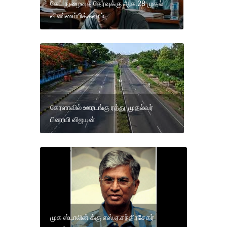
கேட் நுழைவுத் தேர்வுக்கு ஆக.28 முதல்
விண்ணப்பிக்கலாம்
கேரளாவில் ஊரடங்கு ரத்து: முதல்வர்
பினரயி விஜயன்
முக ஸ்டாலின் க்கு எஸ்.ஏ.சந்திரசேகர்