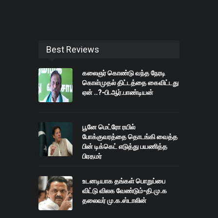
Best Reviews
கலைஞர் கொண்டு வந்த நேரடி
கொள்முதல் திட்டத்தை கைவிட்டது
ஏன் ..?-பி.ஆர்.பாண்டியன்
பூனே மெட்ரோ ரயில்
போக்குவரத்தை தொடங்கி வைத்த
பின் டிக்கெட் எடுத்து பயணித்த
பிரதமர்
உடனடியாக தங்கள் பொறுப்பை
விட்டு விலக வேண்டும்-தி.மு.க
தலைவர் மு.க.ஸ்டாலின்