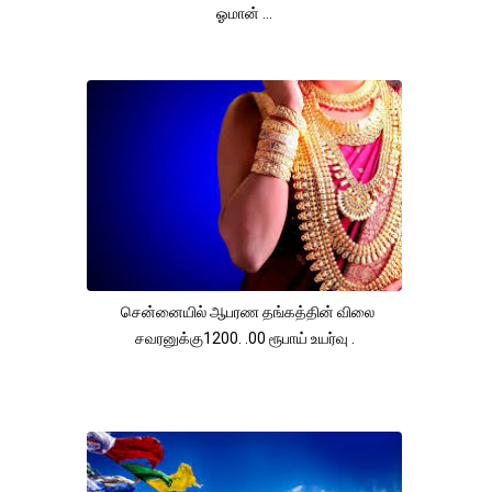
ஓமான் ...
சென்னையில் ஆபரண தங்கத்தின் விலை
சவரனுக்கு1200. .00 ரூபாய் உயர்வு .