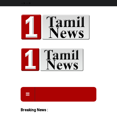
-->
-->
Breaking News :