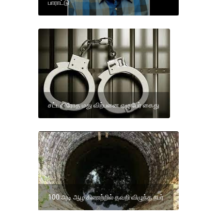
பாராட்டு
சட்டவிரோத மது விற்பனை ஏழு பேர் கைது
100 அடி ஆழ கிணற்றில் தவறி விழுந்த நபர்