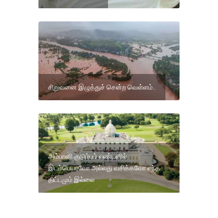
சிறுவனை இழுத்துச் சென்ற வெள்ளம்..
அம்பானி குடும்பம் லண்டனில்
இடம்பெயரவோ அல்லது வசிக்கவோ எந்த
திட்டமும் இல்லை