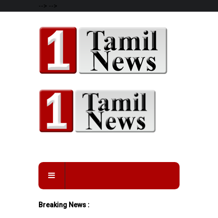
-->
-->
Breaking News :