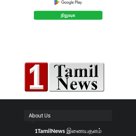
About Us
1TamilNews
இணையதளம்