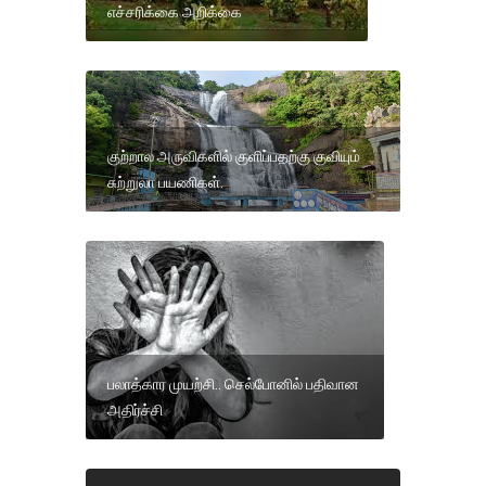
எச்சரிக்கை அறிக்கை
குற்றால அருவிகளில் குளிப்பதற்கு குவியும்
சுற்றுலா பயணிகள்.
பலாத்கார முயற்சி.. செல்போனில் பதிவான
அதிர்ச்சி