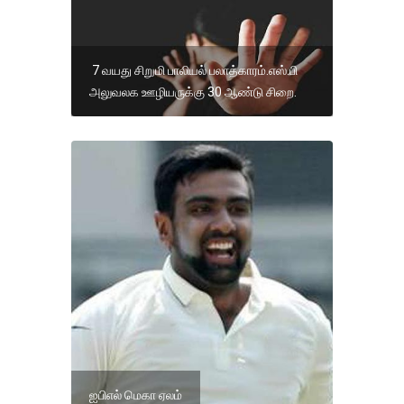
7 வயது சிறுமி பாலியல் பலாத்காரம்.எஸ்.பி
அலுவலக ஊழியருக்கு 30 ஆண்டு சிறை.
ஐபிஎல் மெகா ஏலம்