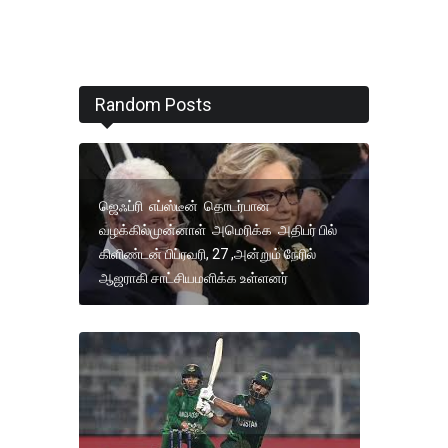
Random Posts
ஜெஃப்ரி எப்ஸ்டீன் தொடர்பான
வழக்கில்முன்னாள் அமெரிக்க அதிபர் பில்
கிளிண்டன் பிப்ரவரி, 27 ,அன்றும் நேரில்
ஆஜராகி சாட்சியமளிக்க உள்ளனர்