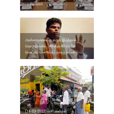
- ப.சிதம்பரம்
அண்ணாமலைக்கு தகுதி இருந்தால்
தொகுதிகளில் .. 40-க்கு 40 வெற்றி
பெறட்டும் மாணிக்கம் தாகூர் சவால்
(14-03-2022) ராசி பலன்கள்