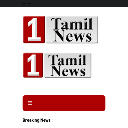
-->
-->
Breaking News :