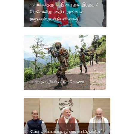
கள்ளக்காதலுக்கு இடையூறாக இருந்த 2
பேர் கொன்று புதைப்பு-முன்னாள்
ராணுவவீரருடன் பெண் கைது
பயங்கரவாதிகள் சுட்டுக்கொலை
‘மோடி பொய்யான கருத்தை கூறியிருக்கிறார்’