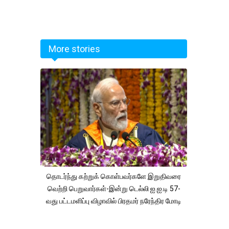
More stories
தொடர்ந்து கற்றுக் கொள்பவர்களே இறுதிவரை
வெற்றி பெறுவார்கள்-இன்று டெல்லி ஐ.ஐ.டி 57-
வது பட்டமளிப்பு விழாவில் பிரதமர் நரேந்திர மோடி