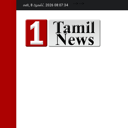
-->
-->
சனி,
8 ஆகஸ்ட் 2026 08:07:35