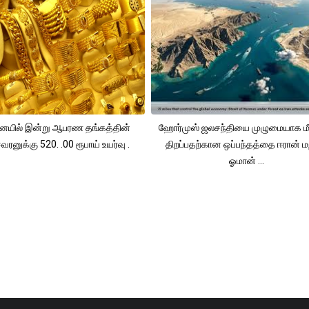
யில் இன்று ஆபரண தங்கத்தின்
ஹோர்முஸ் ஜலசந்தியை முழுமையாக மீ
ரனுக்கு 520. .00 ரூபாய் உயர்வு .
திறப்பதற்கான ஒப்பந்தத்தை ஈரான் மற
ஓமான் ...