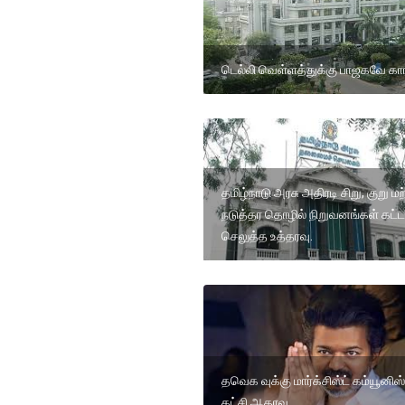
டெல்லி வெள்ளத்துக்கு பாஜகவே க
தமிழ்நாடு அரசு அதிரடி சிறு, குறு மற
நடுத்தர தொழில் நிறுவனங்கள் கட்
செலுத்த உத்தரவு.
தவெக வுக்கு மார்க்சிஸ்ட் கம்யூனிஸ்
கட்சி ஆதரவு