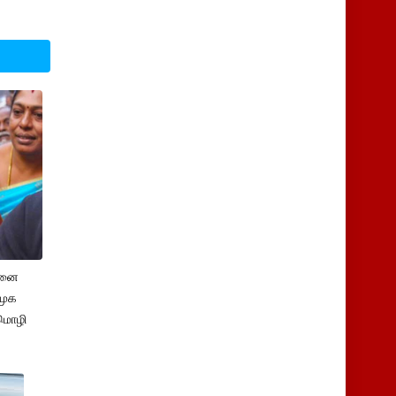
சனை
ிமுக
மொழி