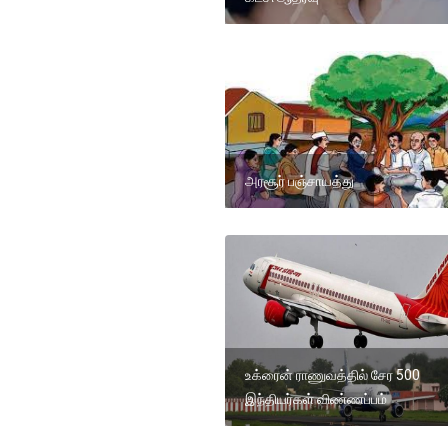
அரசூர் பஞ்சாயத்து
உக்ரைன் ராணுவத்தில் சேர 500
இந்தியர்கள் விண்ணப்பம்