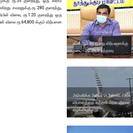
்கு ரூ.35 குறைந்து, ஒரு கிராம்
ிறது. சவரனுக்கு ரூ. 280 குறைந்து,
ியின் விலை, ரூ.1.20 குறைந்து ஒரு
ின் விலை ரூ.64,800-க்கும் விற்பனை
ஏப்.4 ஆம் தேதி மது விற்பனைக்கு
தடை - ஆட்சியர் உத்தரவு
அமெரிக்க அதிபர் டொனால்ட் ட்ரம்ப்
விமானத்தை கத்தார் அரசு பரிசாக
வழங்கியுள்ளது