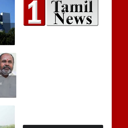
னி
ஷா