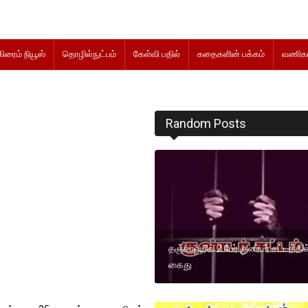
கிரைம் நியூஸ்
தொழில்நுட்பம்
கேள்வி பதில்
கதைகளின் பக்கம்
வணிகம
Random Posts
தஞ்சாவூரில் 2 பேர் குண்டர் சட்டத்தில
கைது