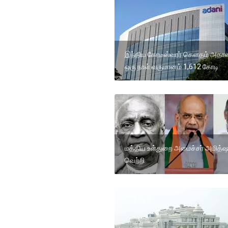
இந்திய கோடீஸ்வரர் கெளதம் அதா
ஒரு நாள் வருமானம் 1,612 கோடி
மத்திய உள்துறை அமைச்சர் அமித்
வெற்றி