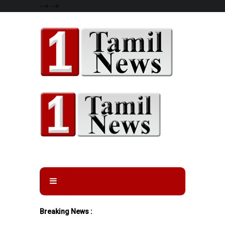
-->
-->
Breaking News :