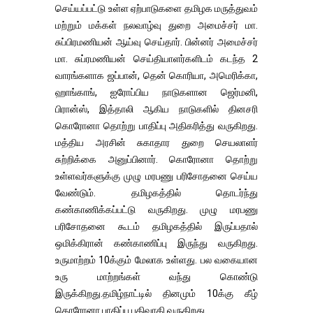
செய்யப்பட்டு உள்ள ஏற்பாடுகளை தமிழக மருத்துவம்
மற்றும் மக்கள் நலவாழ்வு துறை அமைச்சர் மா.
சுப்பிரமணியன் ஆய்வு செய்தார். பின்னர் அமைச்சர்
மா. சுப்ரமணியன் செய்தியாளர்களிடம் கடந்த 2
வாரங்களாக ஜப்பான், தென் கொரியா, அமெரிக்கா,
ஹாங்காங், ஐரோப்பிய நாடுகளான ஜெர்மனி,
பிரான்ஸ், இத்தாலி ஆகிய நாடுகளில் தினசரி
கொரோனா தொற்று பாதிப்பு அதிகரித்து வருகிறது.
மத்திய அரசின் சுகாதார துறை செயலாளர்
சுற்றிக்கை அனுப்பினார். கொரோனா தொற்று
உள்ளவர்களுக்கு முழு மரபணு பரிசோதனை செய்ய
வேண்டும். தமிழகத்தில் தொடர்ந்து
கண்காணிக்கப்பட்டு வருகிறது. முழு மரபணு
பரிசோதனை கூடம் தமிழகத்தில் இருப்பதால்
ஒமிக்கிரான் கண்காணிப்பு இருந்து வருகிறது.
உருமாற்றம் 10க்கும் மேலாக உள்ளது. பல வகையான
உரு மாற்றங்கள் வந்து கொண்டு
இருக்கிறது.தமிழ்நாட்டில் தினமும் 10க்கு கீழ்
கொரோனா பாதிப்பு பதிவாகி வருகிறது.