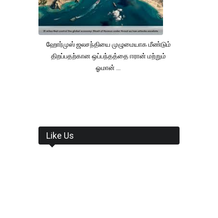
ஹோர்முஸ் ஜலசந்தியை முழுமையாக மீண்டும்
திறப்பதற்கான ஒப்பந்தத்தை ஈரான் மற்றும்
ஓமான் ...
Like Us