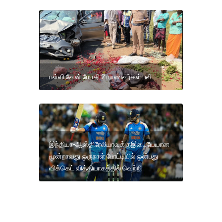
பள்ளி வேன் மோதி 2 மாணவர்கள் பலி
இந்தியா-ஆஸ்திரேலியாவுக்குஇடையேயான
மூன்றாவது ஒருநாள் போட்டியில் ஒன்பது
விக்கெட் வித்தியாசத்தில் வெற்றி