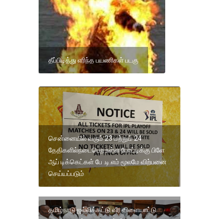
தீப்பிடித்து எரிந்த பயணிகள் படகு
சென்னையில் வரும் 23 மற்றும் 24
தேதிகளில்நடைபெற உள்ள போட்டிக்கு பிளே
ஆப் டிக்கெட்கள் பே .டி.எம் மூலமே விற்பனை
செய்யப்படும்
தமிழ்நாடு ஜல்லிக்கட்டு வீர விளையாட்டு