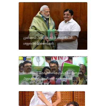
முன்னாள் அதிமுக எம்.பி.மைத்ரேயன்
பாஜகவில் இணைந்தார்.
வடமாநிலத் தொழிலாளர்களுக்கு உள்நுழைவு
அனுமதிச்சீட்டு - சீமான் வலியுறுத்தல்