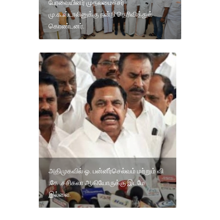
பேரவையினர் முதலமைச்சர்
மு.க.ஸ்டாலினுக்கு நன்றி தெரிவித்துக்
கொண்டனர்.
அதிமுகவில் ஓ. பன்னீர்செல்வம் மற்றும் வி
.கே .சசிகலா ஆகியோருக்கு இடமே
இல்லை.