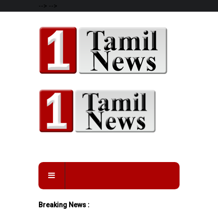
-->
-->
Breaking News :