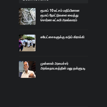
ரூபாய் 10 லட்சம் மதிப்பினான
ரூபாய் நோட்டுகளை வைத்து
சொர்ண லட்சுமி அலங்காரம்
சுயேட்சைகளுக்கு கடும் கிராக்கி
முன்னாள் அமைச்சர்
அரங்கநாயகத்தின் மனு தள்ளுபடி