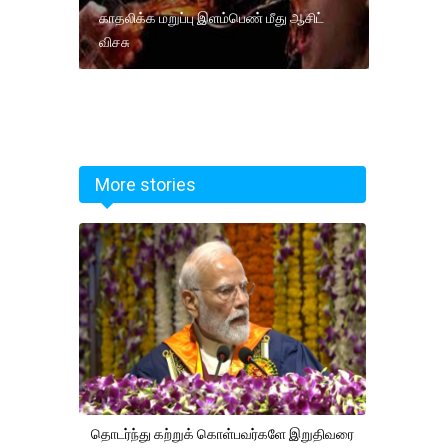
காதலிக்க மறுப்பு இளம்பெண் மீது ஆசிட்
விசசு
More stories
தொடர்ந்து கற்றுக் கொள்பவர்களே இறுதிவரை