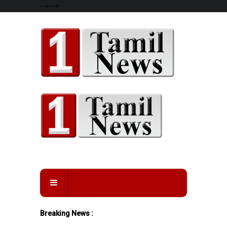
-->
-->
Breaking News :