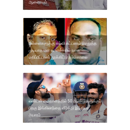
ஆணையம்
பிள்ளைகளுக்கு கல்வி கட்டணம் செலுத்த
முடியாத மன உளைச்சலில் நகை
மதிப்பீட்டாளர் தூக்கிட்டு தற்கொலை
லண்டன் மைதானத்தில் 50 ஆண்டுகளுக்குப்
பிறகு இங்கிலாந்தை வீழ்த்தி இந்தியா
அபாரம்