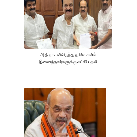
அ.தி.மு.கவிலிருந்து த.வெ.கவில்
இணைந்தவர்களுக்கு கட்சிப்பதவி