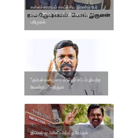
கள்ளச்சாராயம் காய்ச்சிய இரண்டு பேர்
கைது 30 லிட்டர் கள்ளச்சாராய ஊறல்
பறிமுதல்.
“கும்பல் வன்முறை தடுப்புச் சட்டம் இயற்ற
வேண்டும்” - திருமா
இபிஎஸ்-ஐ அங்கீகரித்தது தேர்தல்