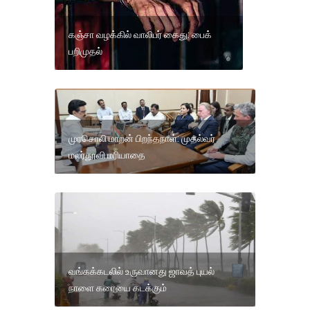
கஞ்சா வழக்கில் வாலிபர் கைது: பைக்
பறிமுதல்
முரசொலி மாறன் பிறந்தநாள்: முதல்வர்
மலர்தூவி மரியாதை
வங்கக்கடலில் உருவானது ஜாவத் புயல்
நாளை கரையை கடக்கும்