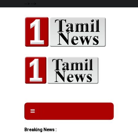
-->
-->
Breaking News :