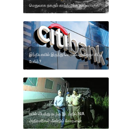
மெதுவாக நகரும் காற்றழுத்த தாழ்வு பகுதி
இந்தியாவில் இருந்து வெளியேறுகிறதா சிட்டி
பேங்க்?
ரயில் விபத்து நடந்த இடத்தில் NIA
அதிகாரிகள் மீண்டும் சோதனை