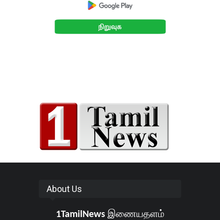
About Us
1TamilNews
இணையதளம்