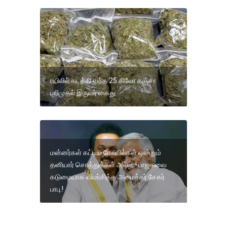
ரயிலில் கடத்தி வந்த 25 கிலோ கஞ்சா
பறிமுதல் இருவர் கைது
மன்னர்கள் கட்டிய கோவில்கள் ஒன்றும்
தனியார் சொத்துக்கள் அல்ல,.! பாஜகவை
கடுமையாக விமர்சித்த அமைச்சர் சேகர்
பாபு.!