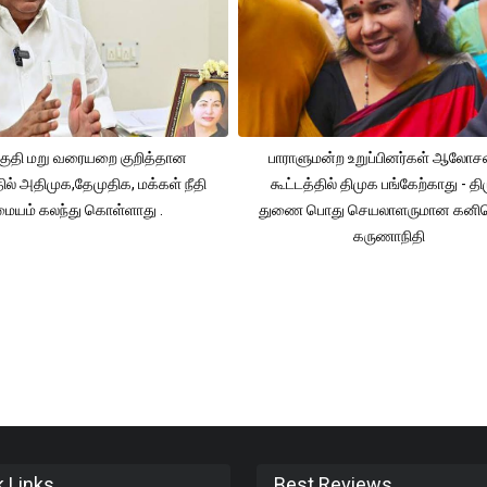
ுதி மறு வரையறை குறித்தான
பாராளுமன்ற உறுப்பினர்கள் ஆலோ
தில் அதிமுக,தேமுதிக, மக்கள் நீதி
கூட்டத்தில் திமுக பங்கேற்காது - த
மையம் கலந்து கொள்ளாது .
துணை பொது செயலாளருமான கனி
கருணாநிதி
k Links
Best Reviews