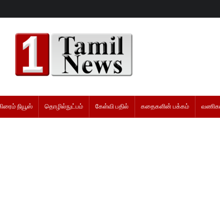
கிரைம் நியூஸ்
தொழில்நுட்பம்
கேள்வி பதில்
கதைகளின் பக்கம்
வணிகம