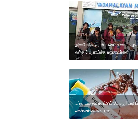
இஸ்ரேலிருந்து விமானம் மூலம் மதுர
வந்த 8 ஆராய்ச்சி மாணவர்கள்
கர்நாடகவை மிரட்டும் டெங்கு.! பாதிப்
எண்ணிக்கை உயர்வு.