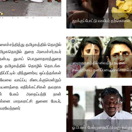
தூக்குப்போட்டு வாலிபர் தற்கொலை
களைச்சந்தித்து தமிழகத்தில் தொழில்
தமிழகதொழில் துறை அமைச்சர்,உயர்
ன்படி துபாய் பொருளாதாரத்துறை
ஹைதரபாத்தில் வைத்து நடிகை
து தமிழகத்தில் தொழில் தொடங்க
கஸ்தூரியை தனிப்படைபோலீசாரால் 
ட்டில் புரிந்துணர்வு ஒப்பந்தங்கள்
வேலை வாய்ப்பு கிடைக்குமென்றும்
ய் பயணத்தை எதிர்க்கட்சிகள் தவறாக
்தான் பேசும் அதைப்பற்றி நான்
ென்னை மாநகராட்சி துணை மேயர்,
 வரவேற்றனர்
ஓ.பி.எஸ். மேல்முறையீட்டு மனு தள்ளு