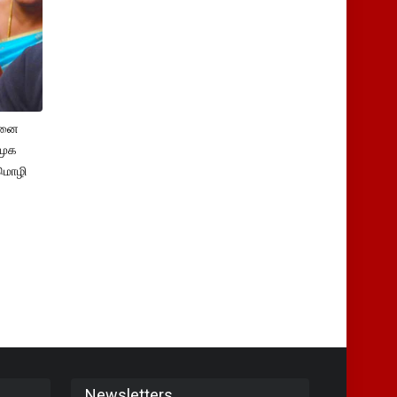
சனை
ிமுக
மொழி
Newsletters