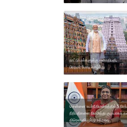
நாட்டு மக்களுக்கு ஜனாதிபதி,
பிரதமர் மோடி வாழ்த்து
சென்னை உயர்நீதிமன்றத்தில் 5 நிரந
நீதிபதிகளை நியமித்து குடியரசுத் 
திரெளபதி முர்மு உத்தரவு