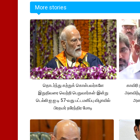
More stories
தொடர்ந்து கற்றுக் கொள்பவர்களே
காவிரி 
இறுதிவரை வெற்றி பெறுவார்கள்-இன்று
அளவிற்
டெல்லி ஐ.ஐ.டி 57-வது பட்டமளிப்பு விழாவில்
அளவ
பிரதமர் நரேந்திர மோடி