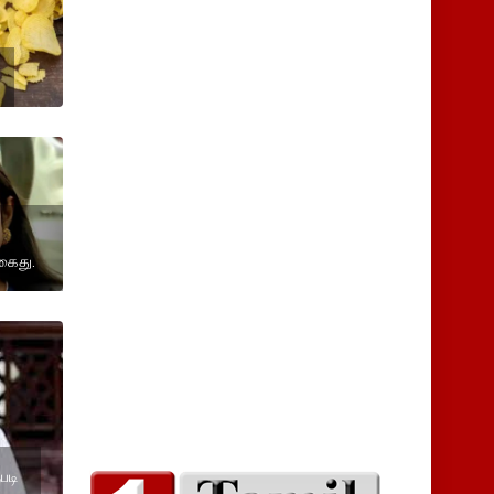
கைது.
படி