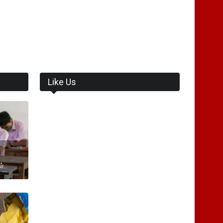
Like Us
்..