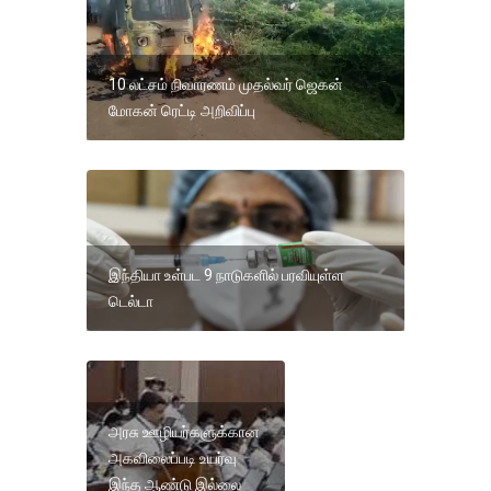
10 லட்சம் நிவாரணம் முதல்வர் ஜெகன்
மோகன் ரெட்டி அறிவிப்பு
இந்தியா உள்பட 9 நாடுகளில் பரவியுள்ள
டெல்டா
அரசு ஊழியர்களுக்கான
அகவிலைப்படி உயர்வு
இந்த ஆண்டு இல்லை