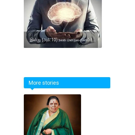
இன்று (அக்.10) உலக மனநல தினம்.!
More stories