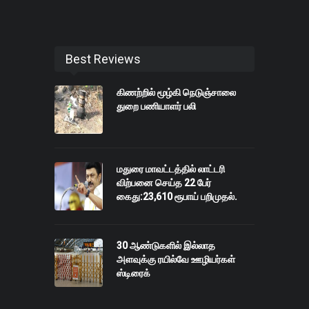
Best Reviews
கிணற்றில் மூழ்கி நெடுஞ்சாலை
துறை பணியாளர் பலி
மதுரை மாவட்டத்தில் லாட்டரி
விற்பனை செய்த 22 பேர்
கைது:23,610 ரூபாய் பறிமுதல்.
30 ஆண்டுகளில் இல்லாத
அளவுக்கு ரயில்வே ஊழியர்கள்
ஸ்டிரைக்