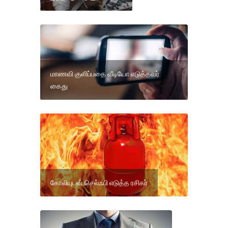
மாணவி குளிப்பதை வீடியோ எடுத்தவர்
கைது
கோலியுடன் செல்ஃபி எடுத்த ரசிகர்