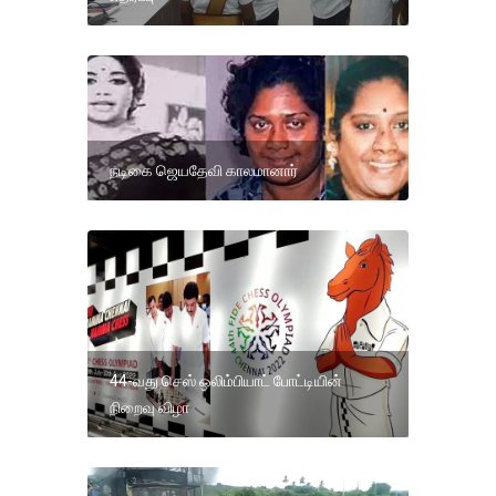
நடிகை ஜெயதேவி காலமானார்
44-வது செஸ் ஒலிம்பியாட் போட்டியின்
நிறைவு விழா