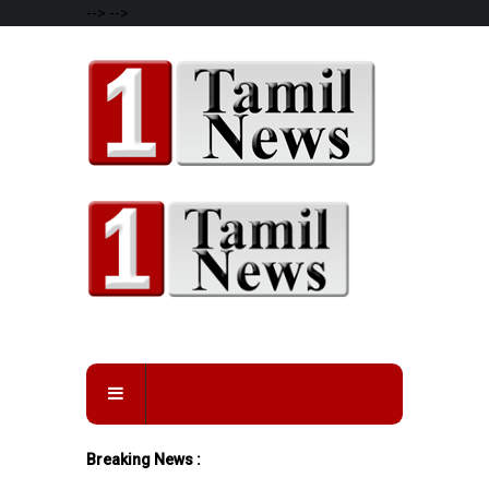
-->
-->
Breaking News :