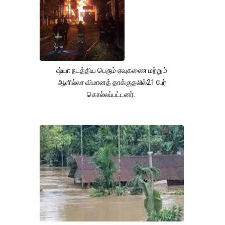
ஷ்யா நடத்திய பெரும் ஏவுகணை மற்றும்
ஆளில்லா விமானத் தாக்குதலில்21 பேர்
கொல்லப்பட்டனர்.