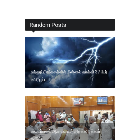
Random Posts
உத்தரப்பிரதேசத்தில் மின்னல் தாக்கி 37 பேர்
உயிரிழப்பு
ஸ்டெர்லைட் ஆலையைத் திறக்க மக்கள்
எதிர்ப்பு