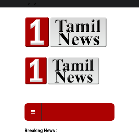
-->
-->
Breaking News :