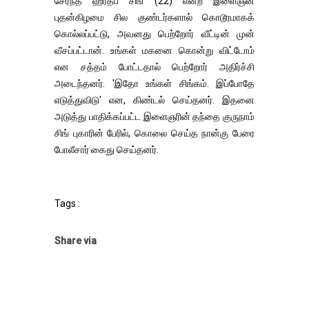
சேர்ந்த ஹர்தீப் சிங் (22) என்ற இளைஞன்
புதன்கிழமை சில குண்டர்களால் கொடூரமாகக்
கொல்லப்பட்டு, அவனது பெற்றோர் வீட்டின் முன்
வீசப்பட்டான். உங்கள் மகனை கொன்று விட்டோம்
என சத்தம் போட்டதால் பெற்றோர் அதிர்ச்சி
அடைந்தனர். 'இதோ உங்கள் சிங்கம். இப்போதே
எடுத்துவிடு' என, கிண்டல் செய்தனர். இதனை
அடுத்து பாதிக்கப்பட்ட இளைஞரின் தந்தை குருநாம்
சிங் புகாரின் பேரில், கொலை செய்த நான்கு பேரை
போலீசார் கைது செய்தனர்.
Tags :
Share via