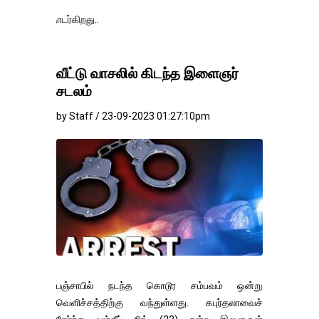
தங்கம்-வெள்
வீட்டு வாசலில் கிடந்த இளைஞர்
சடலம்
by Staff / 23-09-2023 01:27:10pm
பஞ்சாபில் நடந்த கொடூர சம்பவம் ஒன்று
வெளிச்சத்திற்கு வந்துள்ளது. கபுர்தலாவைச்