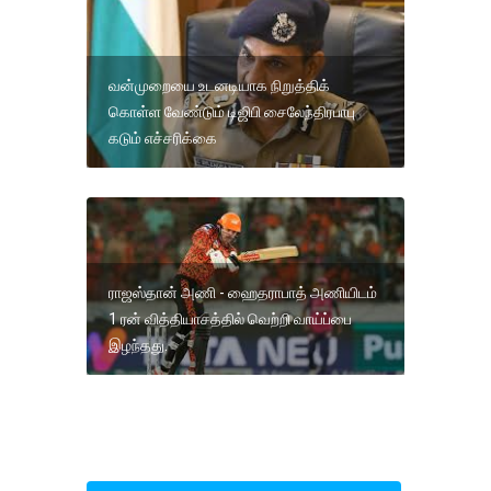
வன்முறையை உடனடியாக நிறுத்திக்
கொள்ள வேண்டும் டிஜிபி சைலேந்திரபாபு
கடும் எச்சரிக்கை
ராஜஸ்தான் அணி - ஹைதராபாத் அணியிடம்
1 ரன் வித்தியாசத்தில் வெற்றி வாய்ப்பை
இழந்தது.