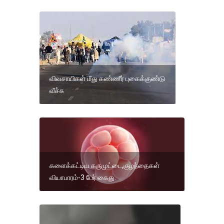
விவசாயிகள் மீது கண்ணீர் புகைக்குண்டு
வீச்சு
களைக்கட்டிய கருமுட்டை,குழந்தைகள்
வியாபாரம்-3 பேர் கைது.