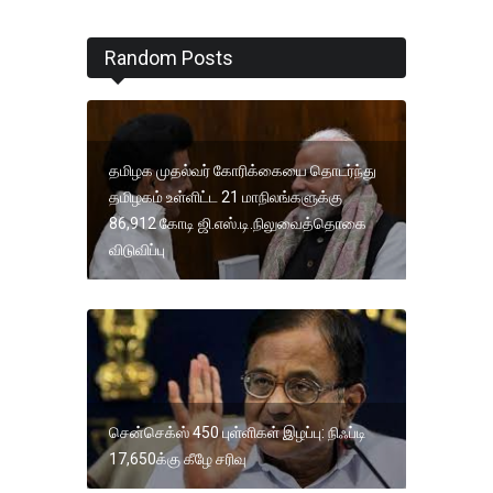
Random Posts
தமிழக முதல்வர் கோரிக்கையை தொடர்ந்து
தமிழகம் உள்ளிட்ட 21 மாநிலங்களுக்கு
86,912 கோடி ஜி.எஸ்.டி.நிலுவைத்தொகை
விடுவிப்பு
சென்செக்ஸ் 450 புள்ளிகள் இழப்பு: நிஃப்டி
17,650க்கு கீழே சரிவு