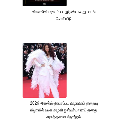
விஷாலின் மகுடம் பட இரண்டாவது பாடல்
வெளியீடு
2026 -கேன்ஸ் திரைப்பட விழாவின் நிறைவு
விழாவில் உலக அழகி ஐஸ்வர்யா ராய் தனது
அசத்தலான தோற்றம்