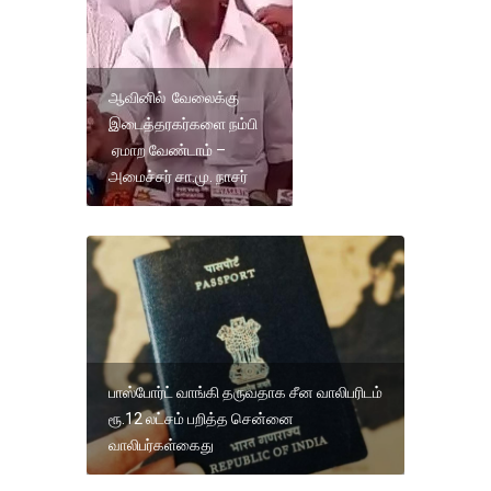
ஆவினில் வேலைக்கு
இடைத்தரகர்களை நம்பி
ஏமாற வேண்டாம் –
அமைச்சர் சா.மு. நாசர்
பாஸ்போர்ட் வாங்கி தருவதாக சீன வாலிபரிடம்
ரூ.12 லட்சம் பறித்த சென்னை
வாலிபர்கள்கைது