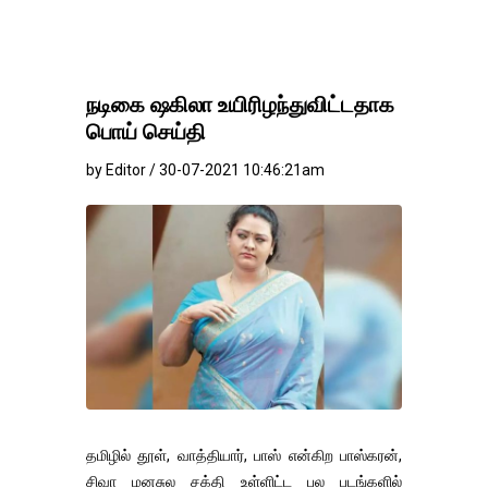
நடிகை ஷகிலா உயிரிழந்துவிட்டதாக
பொய் செய்தி
by Editor / 30-07-2021 10:46:21am
தமிழில் தூள், வாத்தியார், பாஸ் என்கிற பாஸ்கரன்,
சிவா மனசுல சக்தி உள்ளிட்ட பல படங்களில்