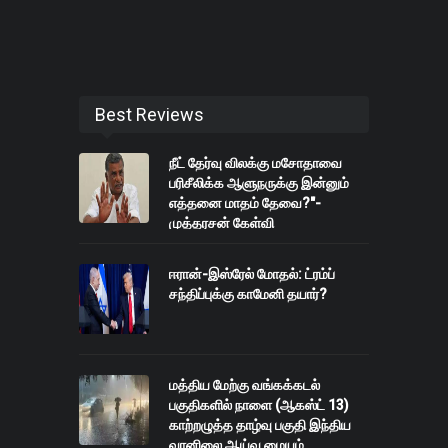
Best Reviews
நீட் தேர்வு விலக்கு மசோதாவை
பரிசீலிக்க ஆளுநருக்கு இன்னும்
எத்தனை மாதம் தேவை?"-
முத்தரசன் கேள்வி
ஈரான்-இஸ்ரேல் மோதல்: ட்ரம்ப்
சந்திப்புக்கு காமேனி தயார்?
மத்திய மேற்கு வங்கக்கடல்
பகுதிகளில் நாளை (ஆகஸ்ட் 13)
காற்றழுத்த தாழ்வு பகுதி இந்திய
வானிலை ஆய்வு மையம்.