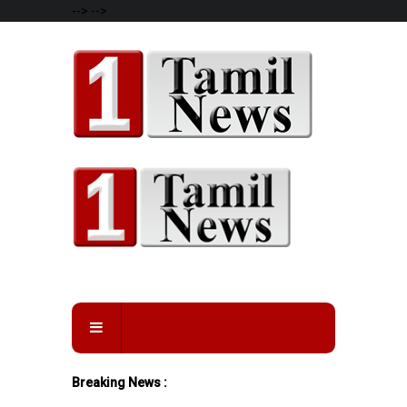
-->
-->
Breaking News :