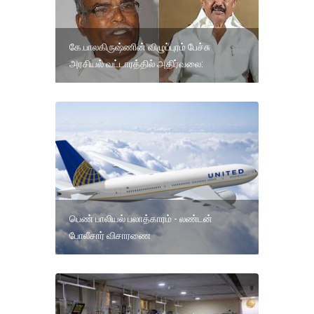
கே.பாலகிருஷ்ணின் விழுப்புரம் பேச்சு
அரசியல் வட்டாரத்தில் அதிர்வலை:
பெண் பாலியல் பலாத்காரம் - லண்டன்
போலீசார் விசாரணை