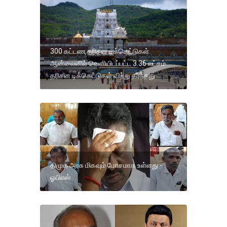
300 கட்டண தரிசன டிக்கெட்டுகள்
ஆன்லைனில் வெளியிடப்பட்ட 3.36 லட்சம்
தரிசன டிக்கெட்டுகள் விற்று தீர்ந்தது
திமுக அரசு மிகவும் மோசமாக உள்ளது -
ஓபிஎஸ்