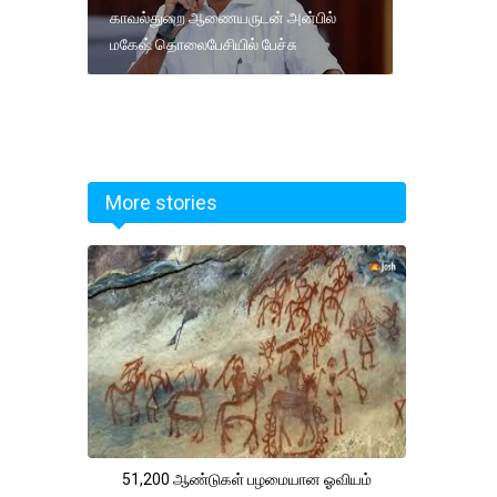
காவல்துறை ஆணையருடன் அன்பில்
மகேஷ் தொலைபேசியில் பேச்சு
More stories
51,200 ஆண்டுகள் பழமையான ஓவியம்