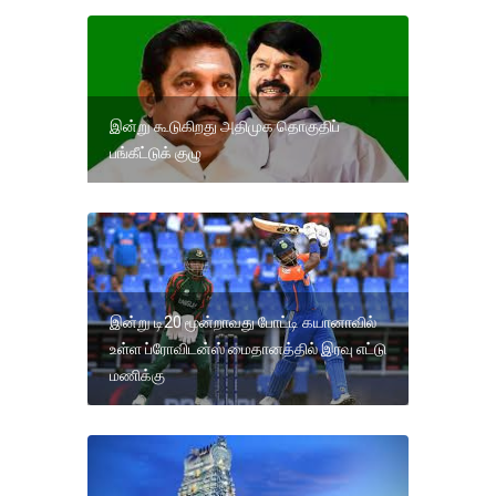
இன்று கூடுகிறது அதிமுக தொகுதிப்
பங்கீட்டுக் குழு
இன்று டி20 மூன்றாவது போட்டி கயானாவில்
உள்ள ப்ரோவிடன்ஸ் மைதானத்தில் இரவு எட்டு
மணிக்கு