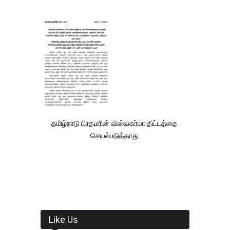
தமிழ்நாடு பிரதமரின் விஸ்வகர்மா திட்டத்தை
செயல்படுத்தாது
Like Us