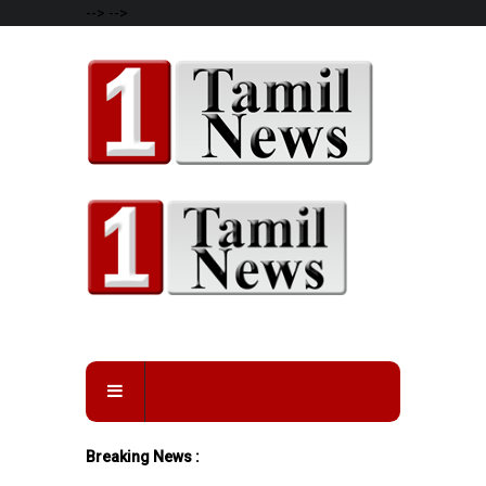
-->
-->
Breaking News :