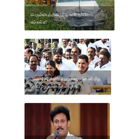
பெரும்விபத்திலிருந்து உயிர் தப்பினார்
எம்.எல்.ஏ!
அமைச்சர் அனிதா ராதாகிருஷ்ணன் மீது
டிஜிபி அலுவலகத்தில் புகார்