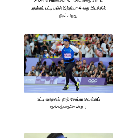
2026 -கிளாஸ்கோ காமன்வெல்த் போட்டி
பதக்கப் பட்டியலில் இந்தியா 4-வது இடத்தில்
நீடிக்கிறது.
ஈட்டி எறிதலில் நீரஜ் சோப்ரா வெள்ளிப்
பதக்கத்தைவென்றார் .