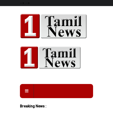
-->
-->
Breaking News :