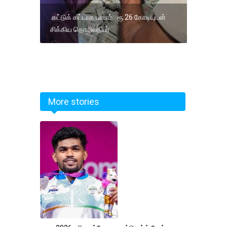
.கட்டுக் கட்டாக பணம்.. ரூ.26 கோடியுடன்
சிக்கிய தொழிலதிபர்
More stories