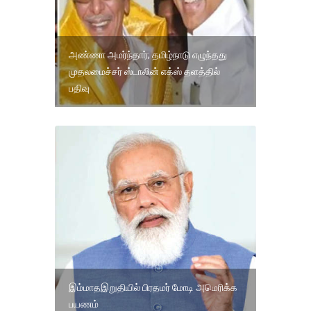
அண்ணா அமர்ந்தார்; தமிழ்நாடு எழுந்தது
முதலமைச்சர் ஸ்டாலின் எக்ஸ் தளத்தில்
பதிவு
இம்மாதஇறுதியில் பிரதமர் மோடி அமெரிக்க
பயணம்