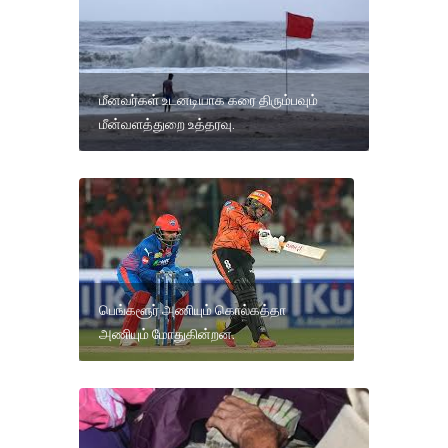
மீனவர்கள் உடனடியாக கரை திரும்பவும்
மீன்வளத்துறை உத்தரவு.
பெங்களூர் அணியும் கொல்கத்தா
அணியும் மோதுகின்றன.