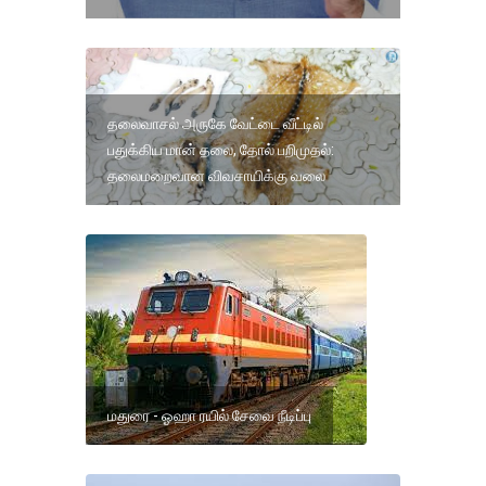
தலைவாசல் அருகே வேட்டை வீட்டில்
பதுக்கிய மான் தலை, தோல் பறிமுதல்:
தலைமறைவான விவசாயிக்கு வலை
மதுரை - ஓஹா ரயில் சேவை நீடிப்பு