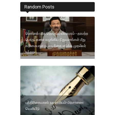
Random Posts
பொங்கல் பரிசு தொகுப்பு விவகாரம் - தரமற்ற
பொருட்களை வழங்கிய நிறுவனங்கள் மீது
கடுமையான நடவடிக்கை எடுக்க முதல்வர்
உத்தரவு.
பத்திரிகையாளர் நல வாரியம்-அரசாணை
வெளியீடு