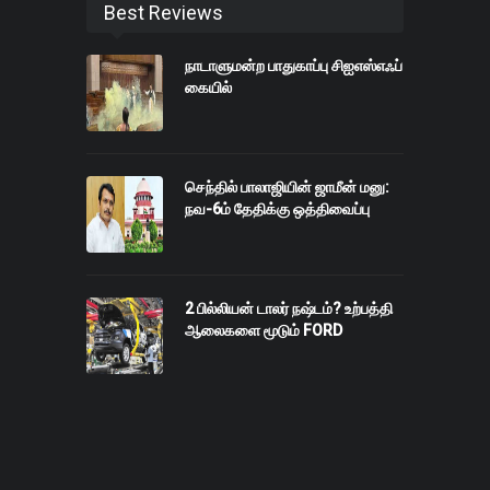
Best Reviews
நாடாளுமன்ற பாதுகாப்பு சிஐஎஸ்எஃப்
கையில்
செந்தில் பாலாஜியின் ஜாமீன் மனு:
நவ-6ம் தேதிக்கு ஒத்திவைப்பு
2 பில்லியன் டாலர் நஷ்டம்? உற்பத்தி
ஆலைகளை மூடும் FORD