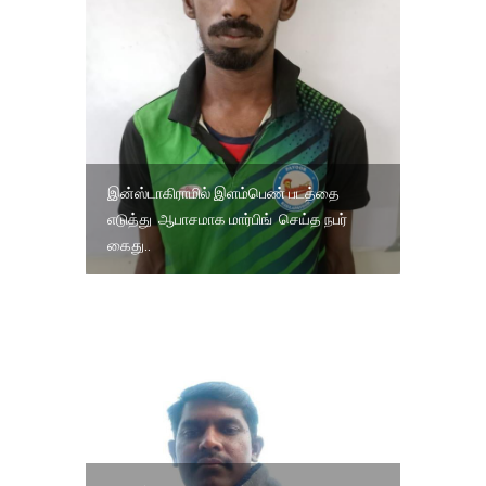
இன்ஸ்டாகிராமில் இளம்பெண் படத்தை
எடுத்து ஆபாசமாக மார்பிங் செய்த நபர்
கைது..