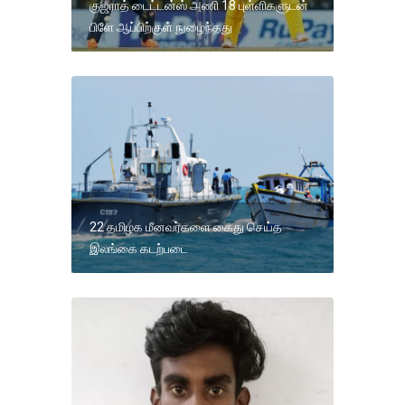
குஜராத் டைட்டன்ஸ் அணி 18 புள்ளிகளுடன்
பிளே ஆப்பிற்குள் நுழைந்தது
22 தமிழக மீனவர்களை கைது செய்த
இலங்கை கடற்படை