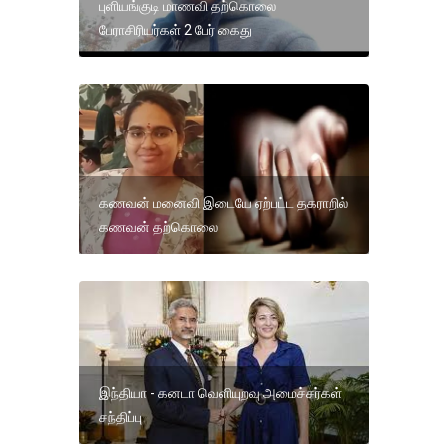
புளியங்குடி மாணவி தற்கொலை
பேராசிரியர்கள் 2 பேர் கைது
கணவன் மனைவி இடையே ஏற்பட்ட தகராறில்
கணவன் தற்கொலை
இந்தியா - கனடா வெளியுறவு அமைச்சர்கள்
சந்திப்பு