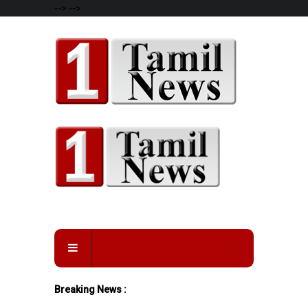
-->
-->
Breaking News :