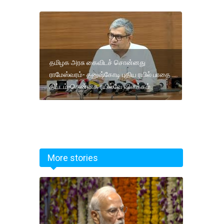
தமிழக அரசு கைவிடச் சொன்னது
ராமேஸ்வரம்- தனுஷ்கோடி புதிய ரயில் பாதை
திட்டம்-தென்னக ரயில்வே விளக்கம்.
More stories