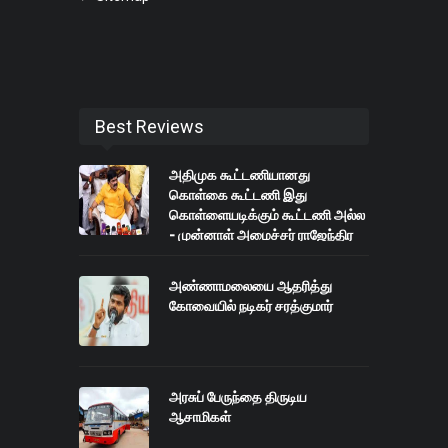
Best Reviews
அதிமுக கூட்டணியானது
கொள்கை கூட்டணி இது
கொள்ளையடிக்கும் கூட்டணி அல்ல
- முன்னாள் அமைச்சர் ராஜேந்திர
பாலாஜி பேட்டி.
அண்ணாமலையை ஆதரித்து
கோவையில் நடிகர் சரத்குமார்
அரசுப் பேருந்தை திருடிய
ஆசாமிகள்