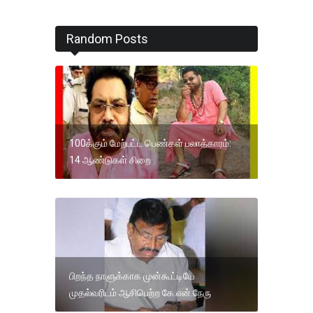
Random Posts
100க்கும் மேற்பட்ட பெண்கள் பலாத்காரம்:
14 ஆண்டுகள் சிறை
பிறந்த நாளுக்காக முன்கூட்டியே
முதல்வரிடம் ஆசிபெற்ற கே.என்.நேரு