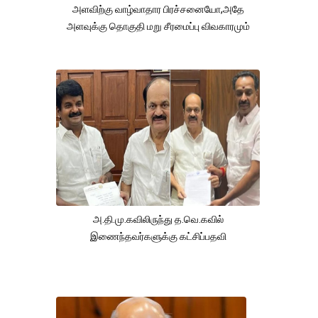
அளவிற்கு வாழ்வாதார பிரச்சனையோ,அதே
அளவுக்கு தொகுதி மறு சீரமைப்பு விவகாரமும்
அ.தி.மு.கவிலிருந்து த.வெ.கவில்
இணைந்தவர்களுக்கு கட்சிப்பதவி