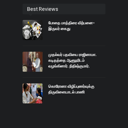
Best Reviews
போதை மாத்திரை விற்பனை-
இருவர் கைது
முதல்வர் பதவியை ராஜினாமா.
கடிதத்தை ஆளுநரிடம்
வழங்கினார். நிதிஷ்குமார்.
கொரோனா விழிப்புணர்வுக்கு
திருவிளையாடல் பாணி