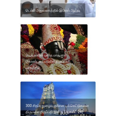
டெல்லி அலுவலகத்தில் இபிஎஸ் ஆய்வு
பெருமாளின் புனித மாதமாக
கொண்டாடப்படுகின்ற புரட்டாசி
மாதத்தில் ...
300 சிறப்பு நுழைவு தரிசன டிக்கெட்டுகளை
திருமலை திருப்பதி இன்று (ஆகஸ்ட் 24)