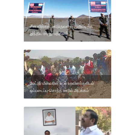
சீன வீரர்கள் ஊடுருவலை முறியடித்த
இந்திய ராணுவத்தினர்
மேட்டூர் மீனவரின் உடல் உறவினர்களிடம்
ஒப்படைப்பு-சொந்த ஊரில் அடக்கம்