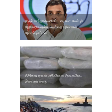
ராகுல் காந்தி வெளியிட்ட வீடியோ- பேஸ்புக்
அதிகாரிகளுக்கு குழந்தை உரிமைகள்
அமைப்பு சம்மன்
80 கோடி ரூபாய் மதிப்பிலான ஹெராயின்...
இளைஞர் கைது