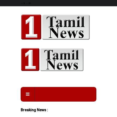
-->
-->
Breaking News :