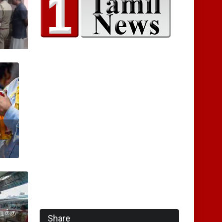
்
ு
ுக்கு
Share