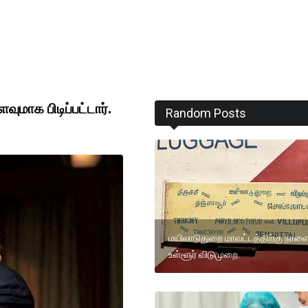
மாக பிடிப்பட்டார்.
Random Posts
மயிலாடுதுறை மாவட்டத்திற்கு நாள
உள்ளூர் விடுமுறை.