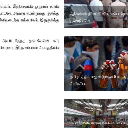
்ளார். இந்நிலையில் ஒருநாள் காரில்
ய்யாமலே, அவரை ஏமாற்றுவது குறித்து
ஆர்எஸ்எஸ் நிர்வாகி வீட்டில் பெட்ரோல
ச்சியடைந்த தங்க வேல் இதுகுறித்து
குண்டு வீச்சு
அவரிடமிருந்த தங்கவேலின் கார்
்றனர். இந்த சம்பவம் அப்பகுதியில்
தமிழகத்தில் மது விற்பனை 8 மடங்க
அதிகரிப்பு
ரயில் நிலைய உணவு கடைகளில் நொற