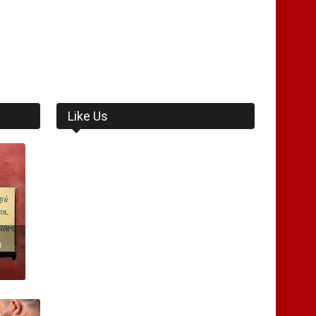
Like Us
ை