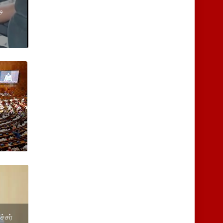
டி
்சர்