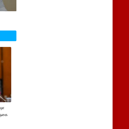
்ஷா
ருகை