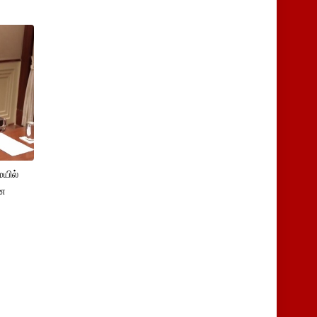
யில்
ான