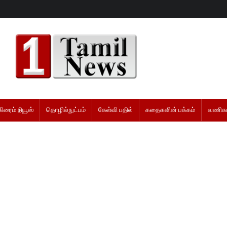
கிரைம் நியூஸ்
தொழில்நுட்பம்
கேள்வி பதில்
கதைகளின் பக்கம்
வணிகம