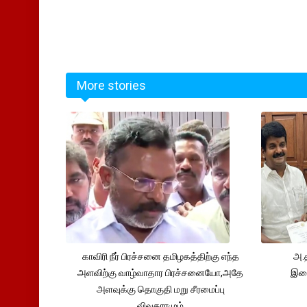
More stories
காவிரி நீர் பிரச்சனை தமிழகத்திற்கு எந்த
அ.த
அளவிற்கு வாழ்வாதார பிரச்சனையோ,அதே
இணை
அளவுக்கு தொகுதி மறு சீரமைப்பு
விவகாரமும்